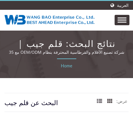
العربية
نتائج البحث: قلم جيب |
WANG BAO ENTERPRISE.
شركة تصنيع الأقلام والقرطاسية المحترفة بنظام OEM/ODM مع 35
عامًا من الخبرة والشهادات العالمية.
CO., LTD.
Home
البحث عن قلم جيب
عرض: