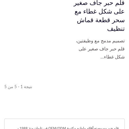
قلم حبر جاف صغير
على شكل غطاء مع
سحر قطعة قماش
تنظيف
تصميم مدمج مع وظيفتين،
قلم حبر جاف صغير على
شكل غطاء...
نتيجة 1 - 5 من 5
قلم جيب— مصنع أقلام ولوازم مكتبية OEM/ODM في تايوان منذ 1988 -