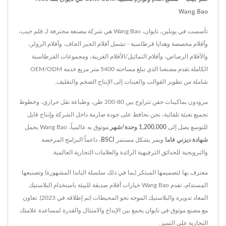
Wang Bao
تأسست في يونلين، تايوان، Wang Bao هي شركة مصنعة محترفة لـ قلم جيب،
وأقلام مخصصة وهدايا قرطاسية - تشمل أقلام الحبر الجاف، وأقلام الرولر،
والأقلام الرصاص، وأقلام التماثيل/الأقلام الغريبة، ومجموعات القرطاسية
الكاملة.تقدم مصنعنا الذي تبلغ مساحته 5400 متر مربع خدمة OEM/ODM
شاملة من تطوير القوالب والعينات إلى الإنتاج الضخم والتغليف.
مزودون بماكينات حقن تتراوح بين 80-200 طن، وطباعة نقل حراري، وخطوط
تجميع تعبئة تلقائية، نحن نحافظ على جودة صارمة داخل الشركة وإنتاج قابل
للتوسع يصل إلى
1,200,000 وحدة/شهر
.موثوق به عالمياً، Wang Bao يحمل
شهادة ديزني فاما
ويمر بشكل مستمر
BSCI
، داعماً البرامج المرخصة
والترويجية للحدائق الترفيهية الرائدة والعلامات التجارية العالمية.
معترف بها لتصميمها المبتكر (بما في ذلك سلسلة الباندا المشهورة) وتصنيعها
المستدام، تقدم Wang Bao خيارات أقلام صديقة للبيئة باستخدام البلاستيك
المعاد تدويره والبلاستيك الموجه نحو المحيطات (تم إطلاقه في 2023). تعاون
مع مصنع موثوق في تايوان يجمع بين الإبداع والامتثال والقدرة لمساعدة علامتك
التجارية على التميز.