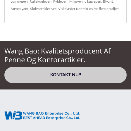
Lommepen
,
Rullekuglepen
,
Fyldepen
,
Miljøvenlig kuglepen
,
Blyant
,
Farveblyant
,
Skriveartikler sæt
,
Viskelæder
.
Kontakt os
for flere detaljer!
Wang Bao: Kvalitetsproducent Af
Penne Og Kontorartikler.
KONTAKT NU!!