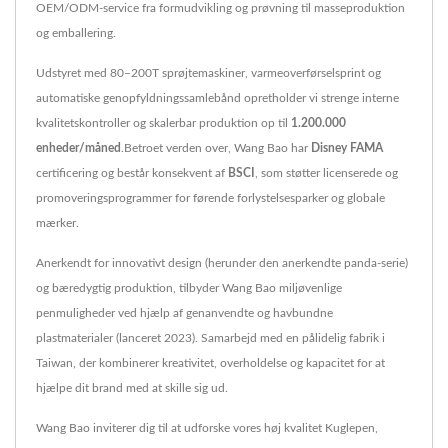
OEM/ODM-service fra formudvikling og prøvning til masseproduktion
og emballering.
Udstyret med 80–200T sprøjtemaskiner, varmeoverførselsprint og
automatiske genopfyldningssamlebånd opretholder vi strenge interne
kvalitetskontroller og skalerbar produktion op til
1.200.000
enheder/måned
.Betroet verden over, Wang Bao har
Disney FAMA
certificering og består konsekvent af
BSCI
, som støtter licenserede og
promoveringsprogrammer for førende forlystelsesparker og globale
mærker.
Anerkendt for innovativt design (herunder den anerkendte panda-serie)
og bæredygtig produktion, tilbyder Wang Bao miljøvenlige
penmuligheder ved hjælp af genanvendte og havbundne
plastmaterialer (lanceret 2023). Samarbejd med en pålidelig fabrik i
Taiwan, der kombinerer kreativitet, overholdelse og kapacitet for at
hjælpe dit brand med at skille sig ud.
Wang Bao inviterer dig til at udforske vores høj kvalitet
Kuglepen
,