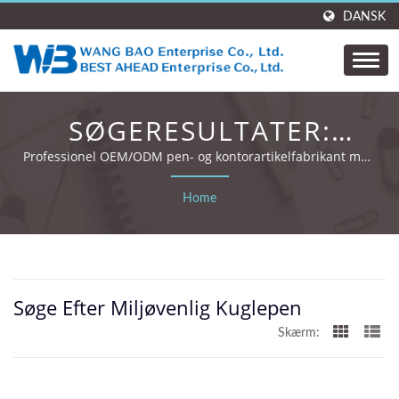
DANSK
SØGERESULTATER:
MILJØVENLIG KUGLEPEN
Professionel OEM/ODM pen- og kontorartikelfabrikant med
35 års erfaring og globale certificeringer.
| WANG BAO
Home
ENTERPRISE. CO., LTD.
Søge Efter Miljøvenlig Kuglepen
Skærm: