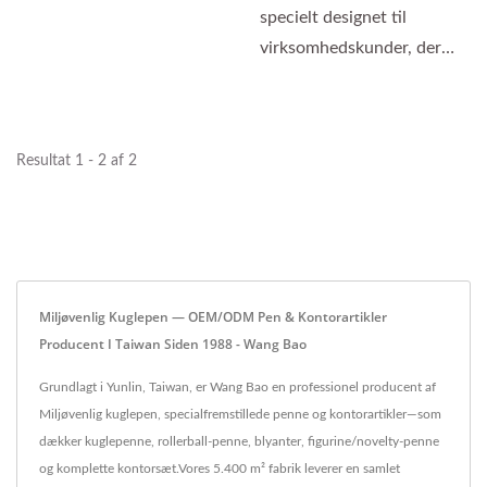
østerskalspulver under...
specielt designet til
virksomhedskunder, der
prioriterer
bæredygtighed....
Resultat 1 - 2 af 2
Miljøvenlig Kuglepen — OEM/ODM Pen & Kontorartikler
Producent I Taiwan Siden 1988 - Wang Bao
Grundlagt i Yunlin, Taiwan, er Wang Bao en professionel producent af
Miljøvenlig kuglepen, specialfremstillede penne og kontorartikler—som
dækker kuglepenne, rollerball-penne, blyanter, figurine/novelty-penne
og komplette kontorsæt.Vores 5.400 m² fabrik leverer en samlet