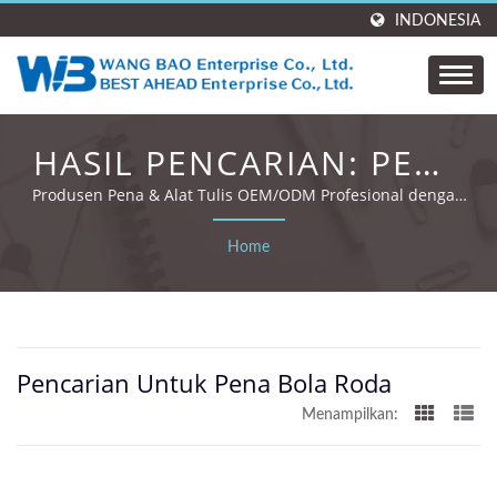
INDONESIA
HASIL PENCARIAN: PENA
BOLA RODA | WANG
Produsen Pena & Alat Tulis OEM/ODM Profesional dengan
35 Tahun Pengalaman dan Sertifikasi Global.
BAO ENTERPRISE. CO.,
Home
LTD.
Pencarian Untuk Pena Bola Roda
Menampilkan: