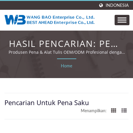
INDONESIA
HASIL PENCARIAN: PENA
SAKU | WANG BAO
Produsen Pena & Alat Tulis OEM/ODM Profesional dengan
35 Tahun Pengalaman dan Sertifikasi Global.
ENTERPRISE. CO., LTD.
Home
Pencarian Untuk Pena Saku
Menampilkan: