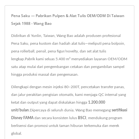
Pena Saku — Pabrikan Pulpen & Alat Tulis OEM/ODM Di Taiwan
Sejak 1988 - Wang Bao
Didirikan di Yunlin, Taiwan, Wang Bao adalah produsen profesional
Pena Saku, pena kustom dan hadiah alat tulis—meliputi pena bolpoin,
pena rollerball, pensil, pena figur/novelty, dan set alat tulis
lengkap.Pabrik kami seluas 5.400 m² menyediakan layanan OEM/ODM
satu atap mulai dari pengembangan cetakan dan pengambilan sampel
hingga produksi massal dan pengemasan.
Dilengkapi dengan mesin injeksi 80–200T, pencetakan transfer panas,
dan jalur perakitan pengisian otomatis, kami menjaga QC internal yang
ketat dan output yang dapat diskalakan hingga
1.200.000
unit/bulan
.Dipercaya di seluruh dunia, Wang Bao memegang
sertifikasi
Disney FAMA
dan secara konsisten lulus
BSCI
, mendukung program
berlisensi dan promosi untuk taman hiburan terkemuka dan merek
global.