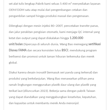
set alat tulis lengkap.Pabrik kami seluas 5.400 m² menyediakan layanan
OEM/ODM satu atap mulai dari pengembangan cetakan dan
pengambilan sampel hingga produksi massal dan pengemasan.
Dilengkapi dengan mesin injeksi 80–200T, pencetakan transfer panas,
dan jalur perakitan pengisian otomatis, kami menjaga QC internal yang
ketat dan output yang dapat diskalakan hingga
1.200.000
unit/bulan
.Dipercaya di seluruh dunia, Wang Bao memegang
sertifikasi
Disney FAMA
dan secara konsisten lulus
BSCI
, mendukung program
berlisensi dan promosi untuk taman hiburan terkemuka dan merek
global.
Diakui karena desain inovatif (termasuk seri panda yang terkenal) dan
produksi yang berkelanjutan, Wang Bao menawarkan pilihan pena
ramah lingkungan menggunakan plastik daur ulang dan plastik yang
terikat laut (diluncurkan 2023). Bekerja sama dengan pabrik Taiwan
yang dapat diandalkan yang menggabungkan kreativitas, kepatuhan,
dan kapasitas untuk membantu merek Anda menonjol.