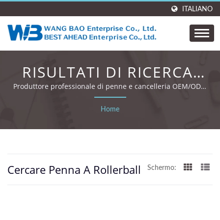
ITALIANO
RISULTATI DI RICERCA:
PENNA A ROLLERBALL |
Produttore professionale di penne e cancelleria OEM/ODM
con 35 anni di esperienza e certificazioni globali.
WANG BAO ENTERPRISE.
Home
CO., LTD.
Cercare Penna A Rollerball
Schermo: