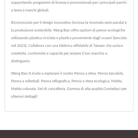
supportando programmi di licenza e promozionali per i principali parchi
a tema e marchi globali.
Riconosciuto per il design innovativo (inclusa la rinomata serie panda) e
la produzione sostenibile, Wang Bao offre opzioni di penne ecologiche
utilizzando plastica riciclata e plastica proveniente dagli oceani (lanciato
nel 2023). Collabora con una fabbrica affidabile di Taiwan che unisce
creatività, conformità e capacità per aiutare il tuo marchio a
distinguersi.
Wang Bao ti invita a esplorare il nostro
Penna a sfera
,
Penna tascabile
,
Penna a rollerball
,
Penna stilografica
,
Penna a sfera ecologica
,
Matita
,
Matita colorata
,
Set di cancelleria
,
Gomma
di alta qualità.
Contattaci
per
ulteriori dettagli!