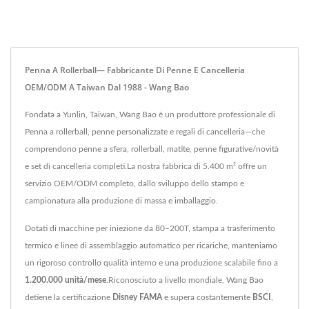
Penna A Rollerball— Fabbricante Di Penne E Cancelleria
OEM/ODM A Taiwan Dal 1988 - Wang Bao
Fondata a Yunlin, Taiwan, Wang Bao è un produttore professionale di
Penna a rollerball, penne personalizzate e regali di cancelleria—che
comprendono penne a sfera, rollerball, matite, penne figurative/novità
e set di cancelleria completi.La nostra fabbrica di 5.400 m² offre un
servizio OEM/ODM completo, dallo sviluppo dello stampo e
campionatura alla produzione di massa e imballaggio.
Dotati di macchine per iniezione da 80–200T, stampa a trasferimento
termico e linee di assemblaggio automatico per ricariche, manteniamo
un rigoroso controllo qualità interno e una produzione scalabile fino a
1.200.000 unità/mese
.Riconosciuto a livello mondiale, Wang Bao
detiene la certificazione
Disney FAMA
e supera costantemente
BSCI
,