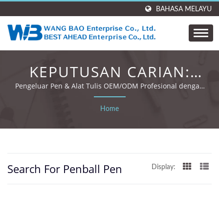
BAHASA MELAYU
KEPUTUSAN CARIAN:
PENBALL PEN | WANG
Pengeluar Pen & Alat Tulis OEM/ODM Profesional dengan
35 Tahun Pengalaman dan Sijil Global.
BAO ENTERPRISE. CO.,
Home
LTD.
Search For Penball Pen
Display: