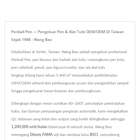
Penball Pen — Pengeluar Pen & Alat Tulis OEM/ODM Di Taiwan
Sejak 1988 - Wang Bao
Ditubuhkan di Yunlin, Taiwan, Wang Bao adalah pengeluar profesional
Penball Pen, pen khusus dan hadiah alat tulis—merangkumi pen bola,
pen rollerball, pensil, pen figura/novelty, dan set alat tulis
lengkap.Kilang kami seluas 5,400 m² menyediakan perkhidmatan
OEM/ODM sehenti dari pembangunan acuan dan pengambilan sampel
hingga pengeluaran besar-besaran dan pembungkusan.
Dilengkapi dengan mesin suntikan 80–200T, percetakan pemindahan
haba, dan barisan pemasangan pengisian automatik, kami mengekalkan
QC dalaman yang ketat dan output yang boleh ditingkatkan sehingga
1,200,000 unit/bulan
.Dipercayai di seluruh dunia, Wang Bao
memegang
Disney FAMA
sijil dan sentiasa lulus
BSCI
, menyokong