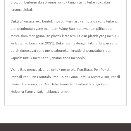
program berlesen dan promosi untuk taman tema terkemuka dan
jenama global.
Diiktiraf kerana reka bentuk inovatif (termasuk siri panda yang terkenal)
dan pembuatan yang mampan, Wang Bao menawarkan pilihan pen
mesra alam menggunakan plastik kitar semula dan plastik yang menuju
ke lautan (dilancarkan 2023). Bekerjasama dengan kilang Taiwan yang
boleh dipercayai yang menggabungkan kreativiti, pematuhan, dan
kapasiti untuk membantu jenama anda menonjol.
Wang Bao mengajak anda untuk meneroka
Pen Biasa
,
Pen Poket
,
Penball Pen
,
Pen Fountain
,
Pen Boleh Guna Semula Mesra Alam
,
Pensil
,
Pensil Berwarna
,
Set Alat Tulis
,
Pemadam
berkualiti tinggi kami.
Hubungi Kami
untuk maklumat lanjut!