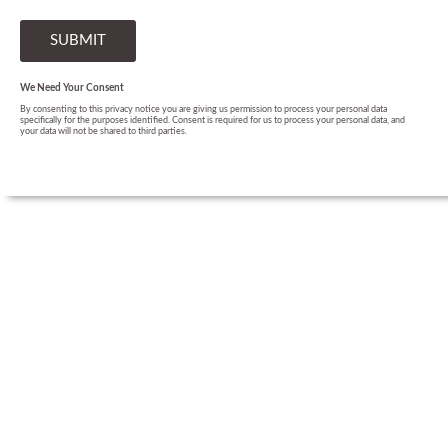
We Need Your Consent
By consenting to this privacy notice you are giving us permission to process your personal data
specifically for the purposes identified. Consent is required for us to process your personal data, and
your data will not be shared to third parties.