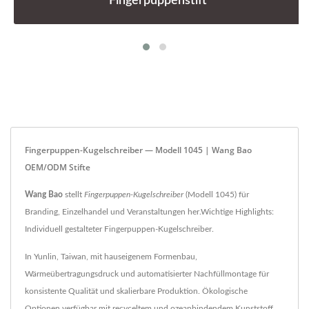
Fingerpuppenstift
Fingerpuppen-Kugelschreiber — Modell 1045 | Wang Bao
OEM/ODM Stifte
Wang Bao
stellt
Fingerpuppen-Kugelschreiber
(Modell 1045) für
Branding, Einzelhandel und Veranstaltungen her.Wichtige Highlights:
Individuell gestalteter Fingerpuppen-Kugelschreiber.
In Yunlin, Taiwan, mit hauseigenem Formenbau,
Wärmeübertragungsdruck und automatisierter Nachfüllmontage für
konsistente Qualität und skalierbare Produktion. Ökologische
Optionen verfügbar mit recyceltem und ozeanbindendem Kunststoff.