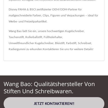
Disney FAMA & BSCI zertifizierter OEM/ODM-Partner für
maßgeschneiderte Farben, Clips, Figuren und Verpackungen – ideal für
Werbe- und Freizeitparkartikel.
Wang Bao lädt Sie ein, unsere hochwertigen
Kugelschreiber
,
Taschenstift
,
Rollerballstift
,
Füllfederhalter
,
Umweltfreundlicher Kugelschreiber
,
Bleistift
,
Farbstift
,
Schreibset
,
Radiergummi
zu erkunden.
Kontaktieren Sie uns
für weitere Details!
Wang Bao: Qualitätshersteller Von
Stiften Und Schreibwaren.
JETZT KONTAKTIEREN!!