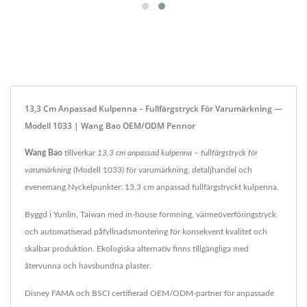
13,3 Cm Anpassad Kulpenna – Fullfärgstryck För Varumärkning —
Modell 1033 | Wang Bao OEM/ODM Pennor
Wang Bao
tillverkar
13,3 cm anpassad kulpenna – fullfärgstryck för
varumärkning
(Modell 1033) för varumärkning, detaljhandel och
evenemang.Nyckelpunkter: 13,3 cm anpassad fullfärgstryckt kulpenna.
Byggd i Yunlin, Taiwan med in-house formning, värmeöverföringstryck
och automatiserad påfyllnadsmontering för konsekvent kvalitet och
skalbar produktion. Ekologiska alternativ finns tillgängliga med
återvunna och havsbundna plaster.
Disney FAMA och BSCI certifierad OEM/ODM-partner för anpassade