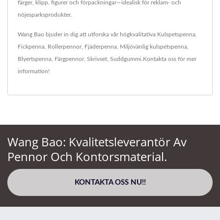
färger, klipp, figurer och förpackningar—idealisk för reklam- och
nöjesparksprodukter.
Wang Bao bjuder in dig att utforska vår högkvalitativa
Kulspetspenna
,
Fickpenna
,
Rollerpennor
,
Fjäderpenna
,
Miljövänlig kulspetspenna
,
Blyertspenna
,
Färgpennor
,
Skrivset
,
Suddgummi
.
Kontakta oss
för mer
information!
Wang Bao: Kvalitetsleverantör Av
Pennor Och Kontorsmaterial.
KONTAKTA OSS NU!!