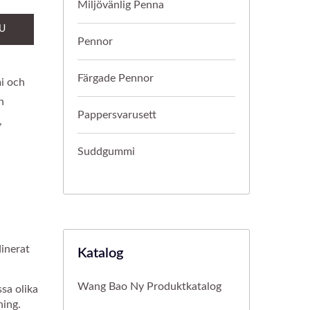
Miljövänlig Penna
U
Pennor
Färgade Pennor
mi och
h
Pappersvarusett
,
Suddgummi
inerat
Katalog
Wang Bao Ny Produktkatalog
ssa olika
ning.