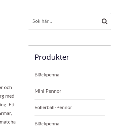
Produkter
Bläckpenna
er och
Mini Pennor
ärg med
ng. Ett
Rollerball-Pennor
armar,
 matcha
Bläckpenna