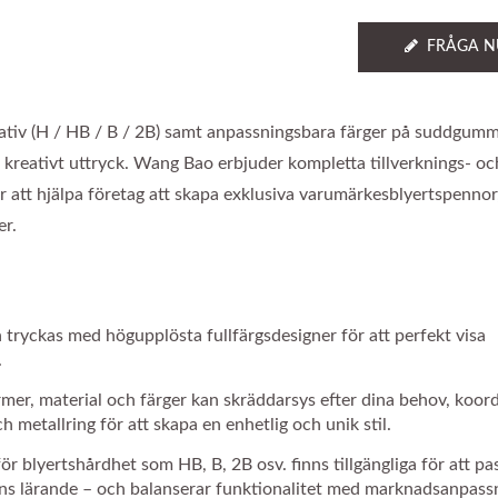
FRÅGA N
rnativ (H / HB / B / 2B) samt anpassningsbara färger på suddgum
 kreativt uttryck. Wang Bao erbjuder kompletta tillverknings- oc
r att hjälpa företag att skapa exklusiva varumärkesblyertspennor
er.
tryckas med högupplösta fullfärgsdesigner för att perfekt visa
.
r, material och färger kan skräddarsys efter dina behov, koord
etallring för att skapa en enhetlig och unik stil.
r blyertshårdhet som HB, B, 2B osv. finns tillgängliga för att pa
arns lärande – och balanserar funktionalitet med marknadsanpass