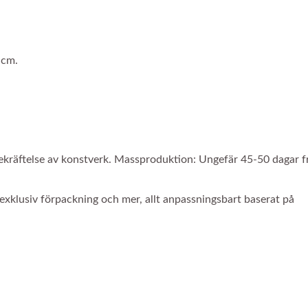
 cm.
bekräftelse av konstverk. Massproduktion: Ungefär 45-50 dagar f
 exklusiv förpackning och mer, allt anpassningsbart baserat på
Anpassad Kulpenna
Fingerdocka Penn