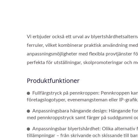
Vi erbjuder också ett urval av blyertshårdhetsalte
ferruler, vilket kombinerar praktisk användning med
anpassningsmöjligheter med flexibla provtjänster fö
perfekta för utställningar, skolpromoteringar och m
Produktfunktioner
Fullfärgstryck på pennkroppen: Pennkroppen kan 
företagslogotyper, evenemangsteman eller IP-grafik
Anpassningsbara hängande design: Hängande forme
med pennkroppstryck samt färger på suddgummi och m
Anpassningsbar blyertshårdhet: Olika alternativ fö
tillämpningar – från skrivande och skissande till b