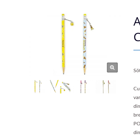
Sö
Cu
va
di
bre
PO
di