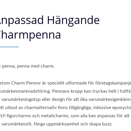
Anpassad Hängande
Charmpenna
t penna, penna med charm.
stom Charm Pennor är speciellt utformade för företagskampanj
rumärkesmarknadsföring. Pennans kropp kan tryckas helt i fullf
n varumärkeslogotyp eller design för att öka varumärkesigenkänni
tt utbud av charmalternativ finns tillgängliga, inklusive epoxych
LY-figurcharms och metallcharms, som alla kan anpassas för att
n varumärkesstil, fånga uppmärksamhet och skapa buzz.