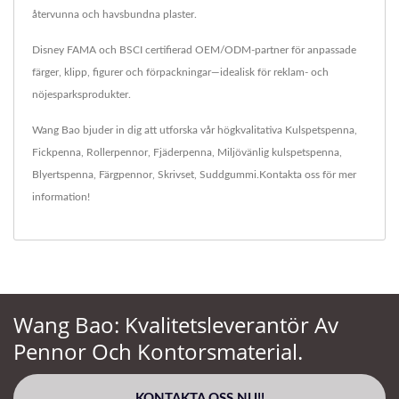
återvunna och havsbundna plaster.
Disney FAMA och BSCI certifierad OEM/ODM-partner för anpassade
färger, klipp, figurer och förpackningar—idealisk för reklam- och
nöjesparksprodukter.
Wang Bao bjuder in dig att utforska vår högkvalitativa
Kulspetspenna
,
Fickpenna
,
Rollerpennor
,
Fjäderpenna
,
Miljövänlig kulspetspenna
,
Blyertspenna
,
Färgpennor
,
Skrivset
,
Suddgummi
.
Kontakta oss
för mer
information!
Wang Bao: Kvalitetsleverantör Av
Pennor Och Kontorsmaterial.
KONTAKTA OSS NU!!