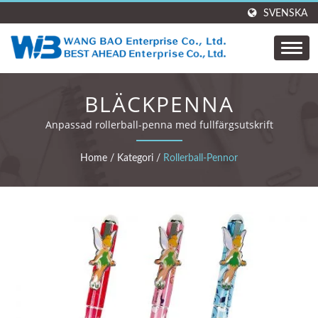
SVENSKA
BLÄCKPENNA
Anpassad rollerball-penna med fullfärgsutskrift
Home
/
Kategori
/
Rollerball-Pennor