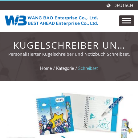
DEUTSCH
KUGELSCHREIBER UND
NOTIZBUCH SCHREIBSET.
Personalisierter Kugelschreiber und Notizbuch Schreibset.
Home
/
Kategorie
/
Schreibset