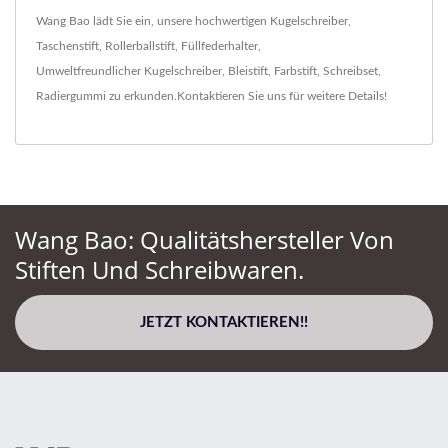
Wang Bao lädt Sie ein, unsere hochwertigen
Kugelschreiber
,
Taschenstift
,
Rollerballstift
,
Füllfederhalter
,
Umweltfreundlicher Kugelschreiber
,
Bleistift
,
Farbstift
,
Schreibset
,
Radiergummi
zu erkunden.
Kontaktieren Sie uns
für weitere Details!
Wang Bao: Qualitätshersteller Von
Stiften Und Schreibwaren.
JETZT KONTAKTIEREN!!