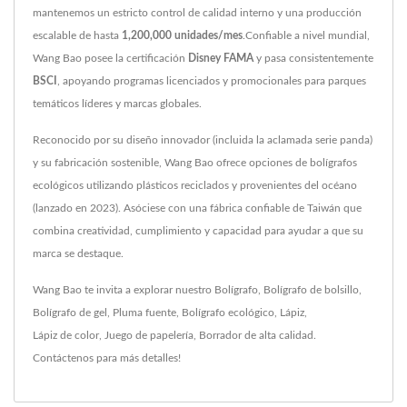
mantenemos un estricto control de calidad interno y una producción
escalable de hasta
1,200,000 unidades/mes
.Confiable a nivel mundial,
Wang Bao posee la certificación
Disney FAMA
y pasa consistentemente
BSCI
, apoyando programas licenciados y promocionales para parques
temáticos líderes y marcas globales.
Reconocido por su diseño innovador (incluida la aclamada serie panda)
y su fabricación sostenible, Wang Bao ofrece opciones de bolígrafos
ecológicos utilizando plásticos reciclados y provenientes del océano
(lanzado en 2023). Asóciese con una fábrica confiable de Taiwán que
combina creatividad, cumplimiento y capacidad para ayudar a que su
marca se destaque.
Wang Bao te invita a explorar nuestro
Bolígrafo
,
Bolígrafo de bolsillo
,
Bolígrafo de gel
,
Pluma fuente
,
Bolígrafo ecológico
,
Lápiz
,
Lápiz de color
,
Juego de papelería
,
Borrador
de alta calidad.
Contáctenos
para más detalles!