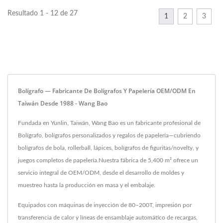
Resultado 1 - 12 de 27
1
2
3
Bolígrafo — Fabricante De Bolígrafos Y Papelería OEM/ODM En
Taiwán Desde 1988 - Wang Bao
Fundada en Yunlin, Taiwán, Wang Bao es un fabricante profesional de
Bolígrafo, bolígrafos personalizados y regalos de papelería—cubriendo
bolígrafos de bola, rollerball, lápices, bolígrafos de figuritas/novelty, y
juegos completos de papelería.Nuestra fábrica de 5,400 m² ofrece un
servicio integral de OEM/ODM, desde el desarrollo de moldes y
muestreo hasta la producción en masa y el embalaje.
Equipados con máquinas de inyección de 80–200T, impresión por
transferencia de calor y líneas de ensamblaje automático de recargas,