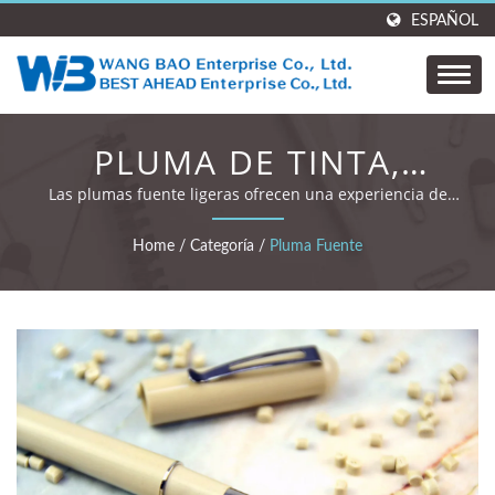
ESPAÑOL
PLUMA DE TINTA,
PLUMA FUENTE PARA
Las plumas fuente ligeras ofrecen una experiencia de
escritura suave y sin esfuerzo.
ESCRIBIR
Home
/
Categoría
/
Pluma Fuente