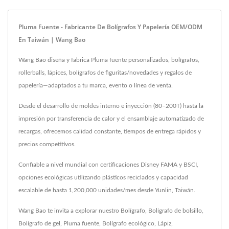
Pluma Fuente - Fabricante De Bolígrafos Y Papelería OEM/ODM
En Taiwán | Wang Bao
Wang Bao diseña y fabrica Pluma fuente personalizados, bolígrafos,
rollerballs, lápices, bolígrafos de figuritas/novedades y regalos de
papelería—adaptados a tu marca, evento o línea de venta.
Desde el desarrollo de moldes interno e inyección (80–200T) hasta la
impresión por transferencia de calor y el ensamblaje automatizado de
recargas, ofrecemos calidad constante, tiempos de entrega rápidos y
precios competitivos.
Confiable a nivel mundial con certificaciones Disney FAMA y BSCI,
opciones ecológicas utilizando plásticos reciclados y capacidad
escalable de hasta 1,200,000 unidades/mes desde Yunlin, Taiwán.
Wang Bao te invita a explorar nuestro
Bolígrafo
,
Bolígrafo de bolsillo
,
Bolígrafo de gel
,
Pluma fuente
,
Bolígrafo ecológico
,
Lápiz
,