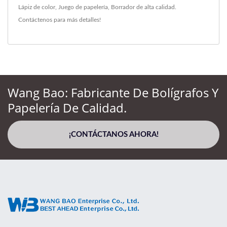
Lápiz de color
,
Juego de papelería
,
Borrador
de alta calidad.
Contáctenos
para más detalles!
Wang Bao: Fabricante De Bolígrafos Y
Papelería De Calidad.
¡CONTÁCTANOS AHORA!