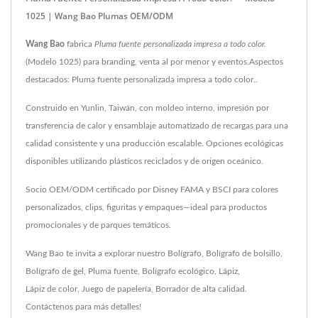
1025 | Wang Bao Plumas OEM/ODM
Wang Bao
fabrica
Pluma fuente personalizada impresa a todo color.
(Modelo 1025) para branding, venta al por menor y eventos.Aspectos
destacados: Pluma fuente personalizada impresa a todo color..
Construido en Yunlin, Taiwán, con moldeo interno, impresión por
transferencia de calor y ensamblaje automatizado de recargas para una
calidad consistente y una producción escalable. Opciones ecológicas
disponibles utilizando plásticos reciclados y de origen oceánico.
Socio OEM/ODM certificado por Disney FAMA y BSCI para colores
personalizados, clips, figuritas y empaques—ideal para productos
promocionales y de parques temáticos.
Wang Bao te invita a explorar nuestro
Bolígrafo
,
Bolígrafo de bolsillo
,
Bolígrafo de gel
,
Pluma fuente
,
Bolígrafo ecológico
,
Lápiz
,
Lápiz de color
,
Juego de papelería
,
Borrador
de alta calidad.
Contáctenos
para más detalles!