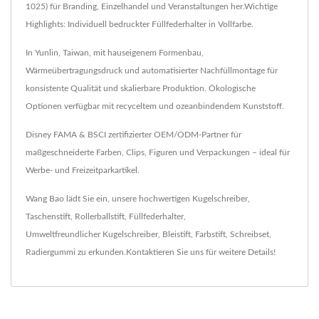
1025) für Branding, Einzelhandel und Veranstaltungen her.Wichtige
Highlights: Individuell bedruckter Füllfederhalter in Vollfarbe.
In Yunlin, Taiwan, mit hauseigenem Formenbau,
Wärmeübertragungsdruck und automatisierter Nachfüllmontage für
konsistente Qualität und skalierbare Produktion. Ökologische
Optionen verfügbar mit recyceltem und ozeanbindendem Kunststoff.
Disney FAMA & BSCI zertifizierter OEM/ODM-Partner für
maßgeschneiderte Farben, Clips, Figuren und Verpackungen – ideal für
Werbe- und Freizeitparkartikel.
Wang Bao lädt Sie ein, unsere hochwertigen
Kugelschreiber
,
Taschenstift
,
Rollerballstift
,
Füllfederhalter
,
Umweltfreundlicher Kugelschreiber
,
Bleistift
,
Farbstift
,
Schreibset
,
Radiergummi
zu erkunden.
Kontaktieren Sie uns
für weitere Details!