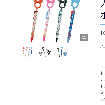
1
ハ
ミ
た
ド
ン
ド
ズ
信