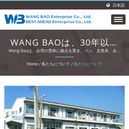
日本語
WANG BAOは、30年以上
の専門知識を持つカスタム
Wang Baoは、台湾の雲林に拠点を置き、ペン、文房具、企業
ギフトを専門としています。
文房具とギフトを製作して
Home
/
私たちについて
/
私たちについて
います。