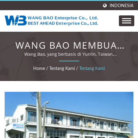
INDONESIA
WANG BAO MEMBUAT
ALAT TULIS DAN HADIAH
Wang Bao, yang berbasis di Yunlin, Taiwan,
mengkhususkan diri dalam pena, alat tulis, dan hadiah
KUSTOM DENGAN
perusahaan.
Home
/
Tentang Kami
/
Tentang Kami
PENGALAMAN LEBIH
DARI 30 TAHUN.