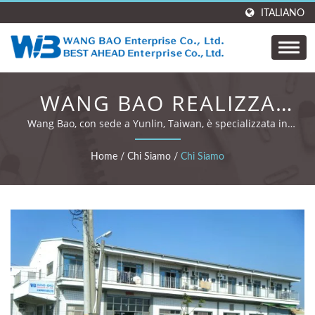
ITALIANO
WANG BAO REALIZZA
CANCELLERIA E REGALI
Wang Bao, con sede a Yunlin, Taiwan, è specializzata in
penne, cancelleria e regali aziendali.
PERSONALIZZATI CON
Home
/
Chi Siamo
/
Chi Siamo
OLTRE 30 ANNI DI
ESPERIENZA.