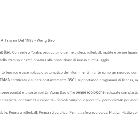
 A Taiwan Dal 1988 - Wang Bao
ng Bao.
Con sede a Yunlin, produciamo penne a sfera, rollerball, matite e penne figurine
ello stampo e campionatura alla produzione di massa e imballaggio.
ento termico e assemblaggio automatico dei rifornimenti, manteniamo un rigoroso cont
 FAMA
certificato e supera costantemente
BSCI
, supportando programmi di licenza, ma
 serie panda) e la sostenibilità, Wang Bao offre
penne ecologiche
realizzate con plasti
 creatività, conformità e capacità—
richiedi campioni e preventivi personalizzati per acc
abile
,
Penna a rollerball
,
Penna stilografica
,
Penna a sfera ecologica
,
Matita
,
Matita col