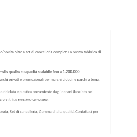
/novità oltre a set di cancelleria completi.La nostra fabbrica di
rollo qualità e
capacità scalabile fino a 1.200.000
rchi privati e promozionali per marchi globali e parchi a tema.
ca riciclata e plastica proveniente dagli oceani (lanciato nel
elerare la tua prossima campagna
.
orata
,
Set di cancelleria
,
Gomma
di alta qualità.
Contattaci
per