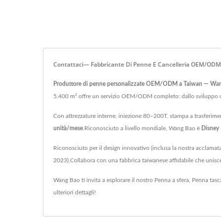
Contattaci— Fabbricante Di Penne E Cancelleria OEM/ODM
Produttore di penne personalizzate OEM/ODM a Taiwan — Wa
5.400 m² offre un servizio OEM/ODM completo: dallo sviluppo d
Con attrezzature interne, iniezione 80–200T, stampa a trasferim
unità/mese
.Riconosciuto a livello mondiale, Wang Bao è
Disney
Riconosciuto per il design innovativo (inclusa la nostra acclamata
2023).Collabora con una fabbrica taiwanese affidabile che unisce
Wang Bao ti invita a esplorare il nostro
Penna a sfera
,
Penna tasc
ulteriori dettagli!