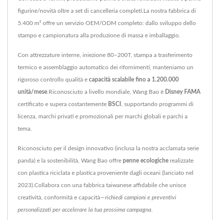
figurine/novità oltre a set di cancelleria completi.La nostra fabbrica di
5.400 m² offre un servizio OEM/ODM completo: dallo sviluppo dello
stampo e campionatura alla produzione di massa e imballaggio.
Con attrezzature interne, iniezione 80–200T, stampa a trasferimento
termico e assemblaggio automatico dei rifornimenti, manteniamo un
rigoroso controllo qualità e
capacità scalabile fino a 1.200.000
unità/mese
.Riconosciuto a livello mondiale, Wang Bao è
Disney FAMA
certificato e supera costantemente
BSCI
, supportando programmi di
licenza, marchi privati e promozionali per marchi globali e parchi a
tema.
Riconosciuto per il design innovativo (inclusa la nostra acclamata serie
panda) e la sostenibilità, Wang Bao offre
penne ecologiche
realizzate
con plastica riciclata e plastica proveniente dagli oceani (lanciato nel
2023).Collabora con una fabbrica taiwanese affidabile che unisce
creatività, conformità e capacità—
richiedi campioni e preventivi
personalizzati per accelerare la tua prossima campagna
.