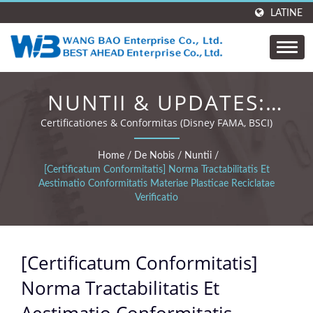
LATINE
NUNTII & UPDATES:
[CERTIFICATUM
Certificationes & Conformitas (Disney FAMA, BSCI)
CONFORMITATIS]
Home
/
De Nobis
/
Nuntii
/
[Certificatum Conformitatis] Norma Tractabilitatis Et
NORMA
Aestimatio Conformitatis Materiae Plasticae Reciclatae
Verificatio
TRACTABILITATIS ET
AESTIMATIO
CONFORMITATIS
[Certificatum Conformitatis]
MATERIAE PLASTICAE
Norma Tractabilitatis Et