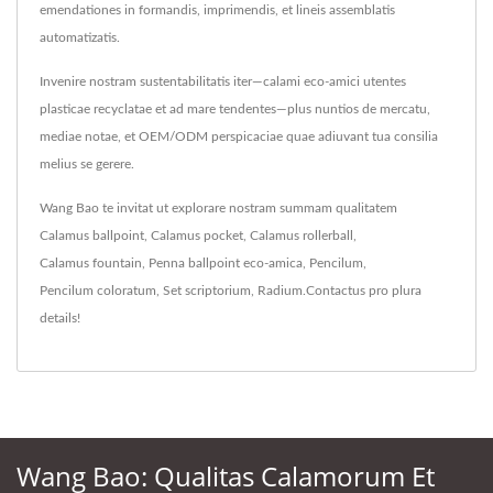
emendationes in formandis, imprimendis, et lineis assemblatis
automatizatis.
Invenire nostram sustentabilitatis iter—calami eco-amici utentes
plasticae recyclatae et ad mare tendentes—plus nuntios de mercatu,
mediae notae, et OEM/ODM perspicaciae quae adiuvant tua consilia
melius se gerere.
Wang Bao te invitat ut explorare nostram summam qualitatem
Calamus ballpoint
,
Calamus pocket
,
Calamus rollerball
,
Calamus fountain
,
Penna ballpoint eco-amica
,
Pencilum
,
Pencilum coloratum
,
Set scriptorium
,
Radium
.
Contactus
pro plura
details!
Wang Bao: Qualitas Calamorum Et