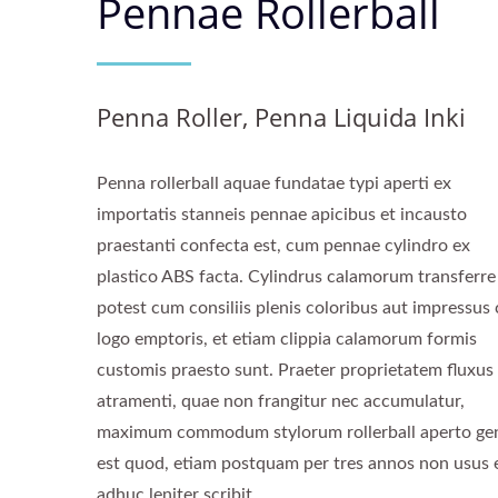
Pennae Rollerball
Penna Roller, Penna Liquida Inki
Penna rollerball aquae fundatae typi aperti ex
importatis stanneis pennae apicibus et incausto
praestanti confecta est, cum pennae cylindro ex
plastico ABS facta. Cylindrus calamorum transferre
potest cum consiliis plenis coloribus aut impressus
logo emptoris, et etiam clippia calamorum formis
customis praesto sunt. Praeter proprietatem fluxus
atramenti, quae non frangitur nec accumulatur,
maximum commodum stylorum rollerball aperto ge
est quod, etiam postquam per tres annos non usus e
adhuc leniter scribit.