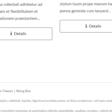
stylum tuum prope manum ha
a rollerball adhibetur ad
penna gerenda cum lanyard...
am et flexibilitatem et
ationem praestantem...
Details
Details
 In Taiwan | Wang Bao
tylos, rollerball, lapides, figurinas/novitates penes, et dona scriptorum—ad tuam not
-transferre impressio et automatica refectio assemblatio, qualitas constans, celeres 