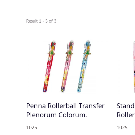
Result 1 - 3 of 3
Penna Rollerball Transfer
Stand
Calamus Manus Puppis
C
Plenorum Colorum.
Roller
1025
1025