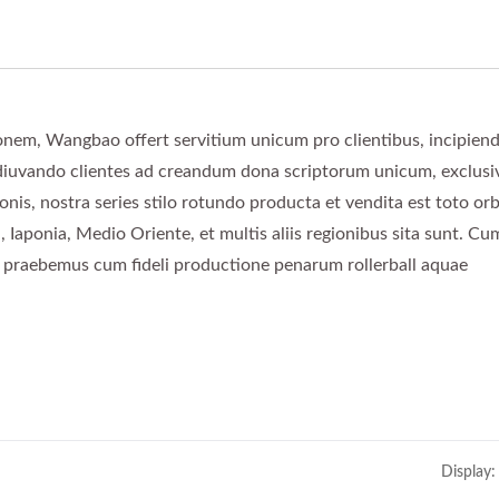
onem, Wangbao offert servitium unicum pro clientibus, incipiend
diuvando clientes ad creandum dona scriptorum unicum, exclus
s, nostra series stilo rotundo producta et vendita est toto orb
, Iaponia, Medio Oriente, et multis aliis regionibus sita sunt. Cu
es praebemus cum fideli productione penarum rollerball aquae
Display: