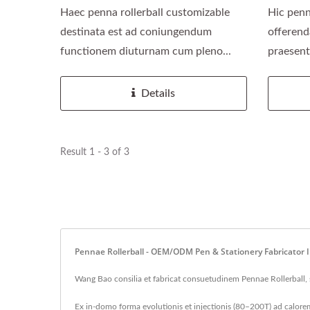
Haec penna rollerball customizable
Hic penn
destinata est ad coniungendum
offerend
functionem diuturnam cum pleno...
praesent
Details
Result 1 - 3 of 3
Pennae Rollerball - OEM/ODM Pen & Stationery Fabricator
Wang Bao consilia et fabricat consuetudinem Pennae Rollerball, s
Ex in-domo forma evolutionis et injectionis (80–200T) ad calorem