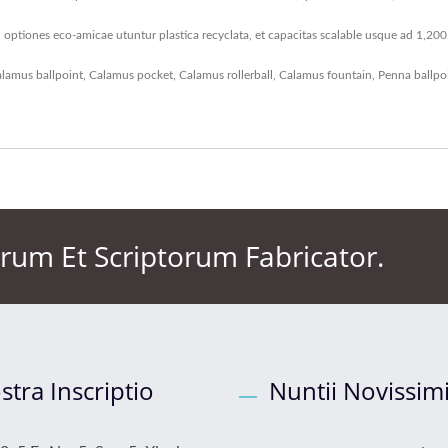
 optiones eco-amicae utuntur plastica recyclata, et capacitas scalable usque ad 1,200
lamus ballpoint
,
Calamus pocket
,
Calamus rollerball
,
Calamus fountain
,
Penna ballpo
um Et Scriptorum Fabricator.
stra Inscriptio
Nuntii Novissim