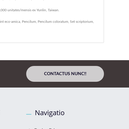
,000 unitates/mensis ex Yunlin, Taiwan.
int eco-amica
,
Pencilum
,
Pencilum coloratum
,
Set scriptorium
,
CONTACTUS NUNC!!
i
Navigatio