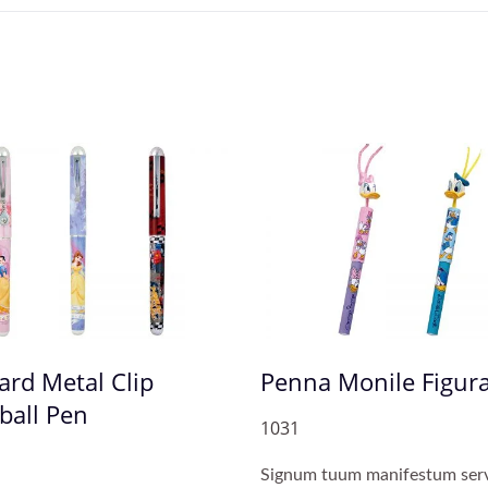
ard Metal Clip
Penna Monile Figur
alamus Customizatus
Calamus Manus Pupp
ball Pen
1031
Signum tuum manifestum serv