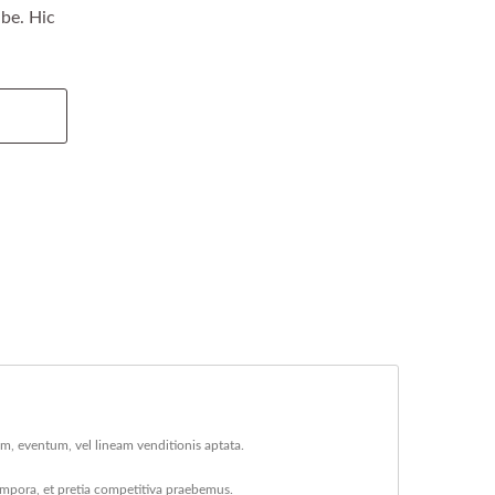
be. Hic
am, eventum, vel lineam venditionis aptata.
tempora, et pretia competitiva praebemus.