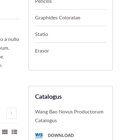
Pencilis
Graphides Coloratae
Statio
o a nullo
ivum.
Erasor
e.
m
Catalogus
Wang Bao Novus Productorum
Catalogus
DOWNLOAD