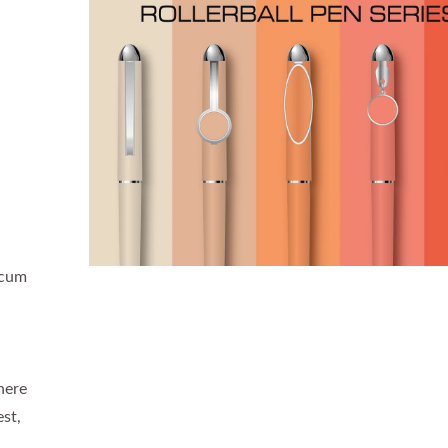
 cum
nere
st,