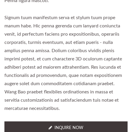
Penna figura mascoti.
Signum tuum manifestum serva et stylum tuum prope
manum habe. Hic penna gerenda cum lanyard coniuncta
venit, id perfectum faciens pro expositionibus, operariis
corporatis, turmis eventuum, aut etiam pueris - nulla
amplius penna amissa. Dolium coloribus vividis plenis
imprimi potest, et cum charactere 3D oculorum captante
adhiberi potest ad maiorem attrahentiam. Res iucunda et
functionalis ad promovendum, quae notam expositionem
augere solet dum commoditatem cotidianam praebet.
Wang Bao praebet flexibiles ordinationes in massa et
servitia customizationis ad satisfaciendum tuis notae et
mercaturae necessitatibus.
INQUIRE NOW