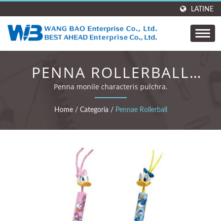
LATINE
PENNA ROLLERBALL
PULCHRA, PENNA
Penna monile characteris pulchra.
ROLLERBALL
Home
/
Categoria
/
Pennae Rollerball
CHARACTERIS, PENNA
FIGURA MASCOTI.