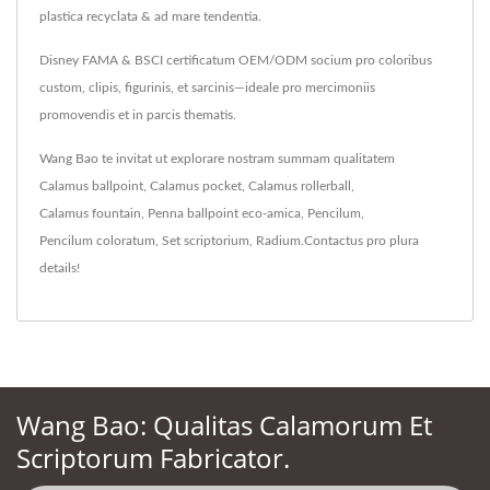
plastica recyclata & ad mare tendentia.
Disney FAMA & BSCI certificatum OEM/ODM socium pro coloribus
custom, clipis, figurinis, et sarcinis—ideale pro mercimoniis
promovendis et in parcis thematis.
Wang Bao te invitat ut explorare nostram summam qualitatem
Calamus ballpoint
,
Calamus pocket
,
Calamus rollerball
,
Calamus fountain
,
Penna ballpoint eco-amica
,
Pencilum
,
Pencilum coloratum
,
Set scriptorium
,
Radium
.
Contactus
pro plura
details!
Wang Bao: Qualitas Calamorum Et
Scriptorum Fabricator.