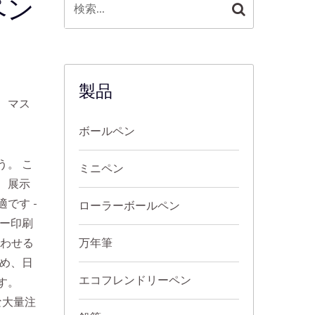
ペン
製品
、マス
ボールペン
う。 こ
ミニペン
、展示
です -
ローラーボールペン
ラー印刷
合わせる
万年筆
高め、日
エコフレンドリーペン
す。
な大量注