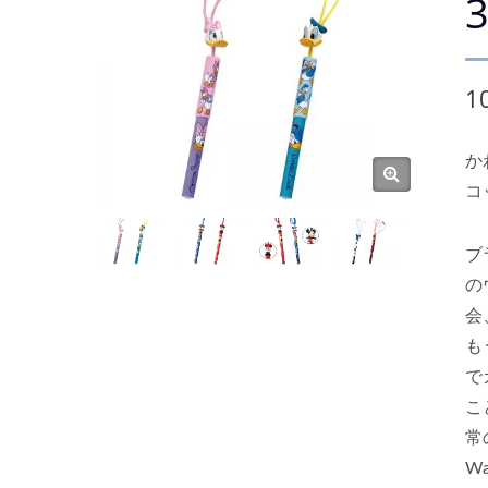
1
か
コ
ブ
の
会
も
で
こ
常
W