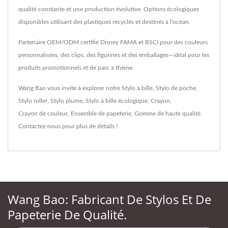
qualité constante et une production évolutive. Options écologiques
disponibles utilisant des plastiques recyclés et destinés à l'océan.
Partenaire OEM/ODM certifié Disney FAMA et BSCI pour des couleurs
personnalisées, des clips, des figurines et des emballages—idéal pour les
produits promotionnels et de parc à thème.
Wang Bao vous invite à explorer notre
Stylo à bille
,
Stylo de poche
,
Stylo roller
,
Stylo plume
,
Stylo à bille écologique
,
Crayon
,
Crayon de couleur
,
Ensemble de papeterie
,
Gomme
de haute qualité.
Contactez-nous
pour plus de détails !
Wang Bao: Fabricant De Stylos Et De
Papeterie De Qualité.