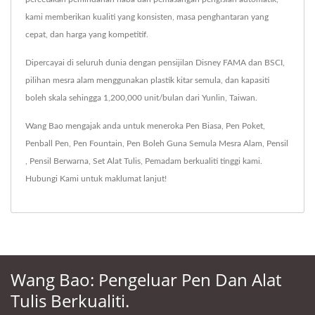
kami memberikan kualiti yang konsisten, masa penghantaran yang
cepat, dan harga yang kompetitif.
Dipercayai di seluruh dunia dengan pensijilan Disney FAMA dan BSCI,
pilihan mesra alam menggunakan plastik kitar semula, dan kapasiti
boleh skala sehingga 1,200,000 unit/bulan dari Yunlin, Taiwan.
Wang Bao mengajak anda untuk meneroka
Pen Biasa
,
Pen Poket
,
Penball Pen
,
Pen Fountain
,
Pen Boleh Guna Semula Mesra Alam
,
Pensil
,
Pensil Berwarna
,
Set Alat Tulis
,
Pemadam
berkualiti tinggi kami.
Hubungi Kami
untuk maklumat lanjut!
Wang Bao: Pengeluar Pen Dan Alat
Tulis Berkualiti.