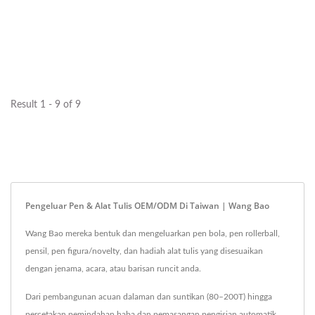
Result 1 - 9 of 9
Pengeluar Pen & Alat Tulis OEM/ODM Di Taiwan | Wang Bao
Wang Bao mereka bentuk dan mengeluarkan pen bola, pen rollerball,
pensil, pen figura/novelty, dan hadiah alat tulis yang disesuaikan
dengan jenama, acara, atau barisan runcit anda.
Dari pembangunan acuan dalaman dan suntikan (80–200T) hingga
percetakan pemindahan haba dan pemasangan pengisian automatik,