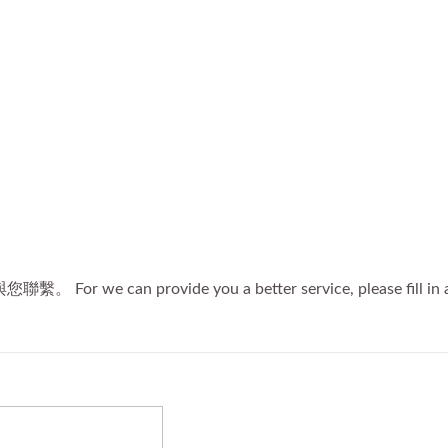
果的企業贈品或行銷活動。王
彈性的大量訂購與全彩客製化
全面提升品牌曝光度。