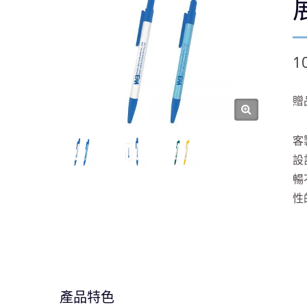
1
贈
客
設
暢
性
產品特色