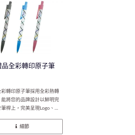
禮品全彩轉印原子筆
全彩轉印原子筆採用全彩熱轉
，能將您的品牌設計以鮮明完
筆桿上，完美呈現Logo、活
或複雜圖案。每支筆皆搭配進
與不鏽鋼筆珠筆芯，帶來流暢
細節
書寫體驗。非常適合用於重視