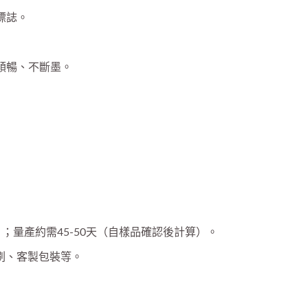
標誌。
順暢、不斷墨。
）；量產約需45-50天（自樣品確認後計算）。
刷、客製包裝等。