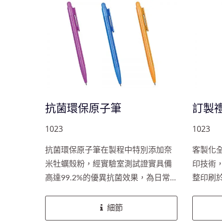
抗菌環保原子筆
訂製
1023
1023
抗菌環保原子筆在製程中特別添加奈
客製化
米牡蠣殼粉，經實驗室測試證實具備
印技術
高達99.2%的優異抗菌效果，為日常
整印刷於
使用提供更高的安全保障。此筆專為
動圖像
企業客戶打造，提供多樣化客製選
口墨水
細節
項，如筆桿上可印製品牌標誌或圖
可靠的