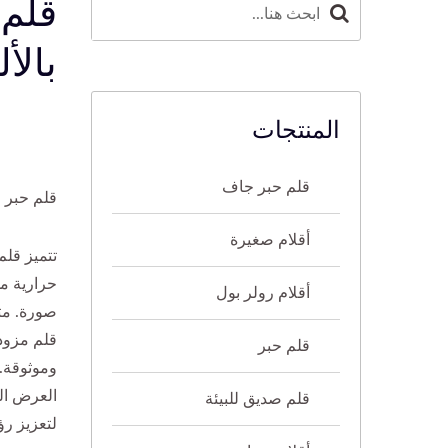
قلم 
بالأ
المنتجات
قلم حبر جاف
قلم حبر 
أقلام صغيرة
تتميز قلم
حرارية مل
أقلام رولر بول
صورة. مثا
قلم مزود 
قلم حبر
وموثوقة. 
قلم صديق للبيئة
لتعزيز رؤ