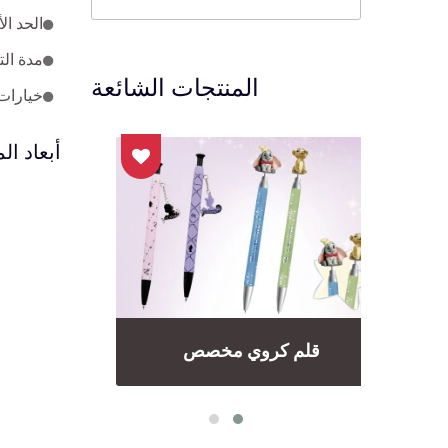
الحد الأدنى
مدة التنفيذ: العينة - حوالي 25
المنتجات الشائعة
خيارات
أبعاد الم
قلم كروي مخصص