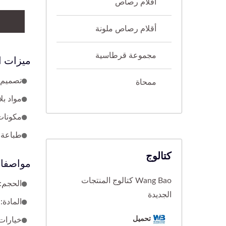
أقلام رصاص
أقلام رصاص ملونة
مجموعة قرطاسية
ميزات ا
تصميم 
ممحاة
مواد بلاستيكية جديدة من S
مكونات 
طباعة م
كتالوج
مواصفات
Wang Bao كتالوج المنتجات
الحجم: الطول الك
الجديدة
المادة: ب
تحميل
خيارات 