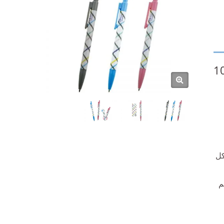
1
كل
م