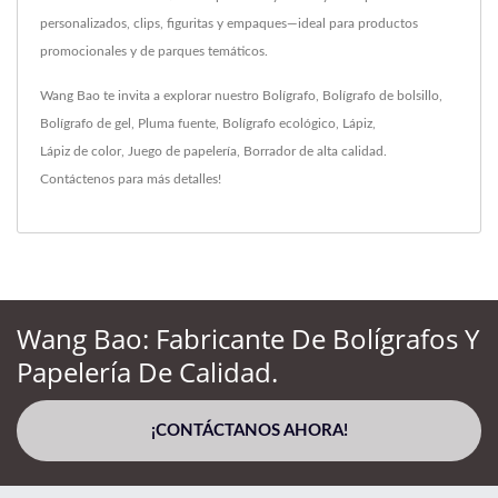
personalizados, clips, figuritas y empaques—ideal para productos
promocionales y de parques temáticos.
Wang Bao te invita a explorar nuestro
Bolígrafo
,
Bolígrafo de bolsillo
,
Bolígrafo de gel
,
Pluma fuente
,
Bolígrafo ecológico
,
Lápiz
,
Lápiz de color
,
Juego de papelería
,
Borrador
de alta calidad.
Contáctenos
para más detalles!
Wang Bao: Fabricante De Bolígrafos Y
Papelería De Calidad.
¡CONTÁCTANOS AHORA!