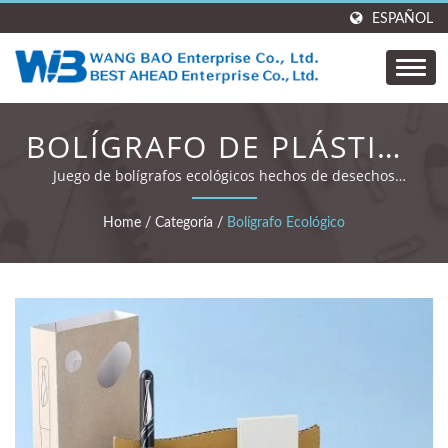
ESPAÑOL
BOLÍGRAFO DE PLÁSTICO
RECICLADO,
Juego de bolígrafos ecológicos hechos de desechos
reciclados del océano.
BOLÍGRAFOS DE BOLA
Home
/
Categoría
/
Bolígrafo Ecológico
ECOLÓGICOS.