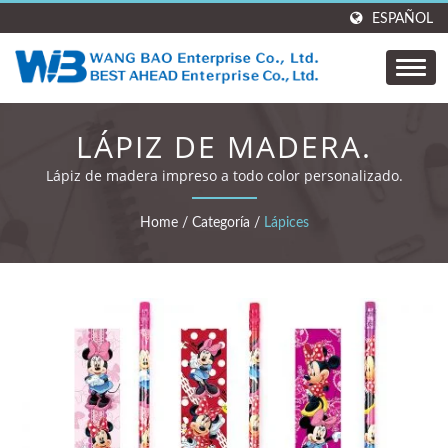
ESPAÑOL
LÁPIZ DE MADERA.
Lápiz de madera impreso a todo color personalizado.
Home
/
Categoría
/
Lápices