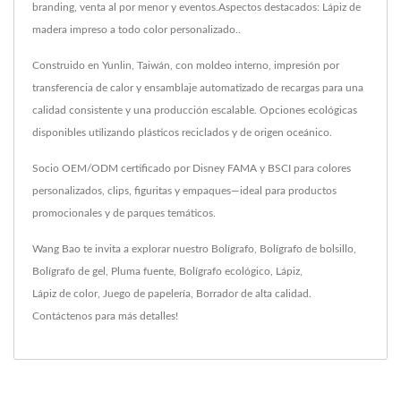
branding, venta al por menor y eventos.Aspectos destacados: Lápiz de
madera impreso a todo color personalizado..
Construido en Yunlin, Taiwán, con moldeo interno, impresión por
transferencia de calor y ensamblaje automatizado de recargas para una
calidad consistente y una producción escalable. Opciones ecológicas
disponibles utilizando plásticos reciclados y de origen oceánico.
Socio OEM/ODM certificado por Disney FAMA y BSCI para colores
personalizados, clips, figuritas y empaques—ideal para productos
promocionales y de parques temáticos.
Wang Bao te invita a explorar nuestro
Bolígrafo
,
Bolígrafo de bolsillo
,
Bolígrafo de gel
,
Pluma fuente
,
Bolígrafo ecológico
,
Lápiz
,
Lápiz de color
,
Juego de papelería
,
Borrador
de alta calidad.
Contáctenos
para más detalles!