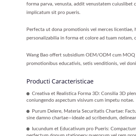
forma parva, venusta, addit venustatem cuiuslibet 
implicatum sit pro pueris.
Perfecta ut dona promotionis vel merces licentiae,
personalizabilia in forma et colore ad tuam notam,
Wang Bao offert subsidium OEM/ODM cum MOQ humi
promotionibus educativis, setis venditionis, vel doni
Producti Caracteristicae
Creativa et Realistica Forma 3D: Consilia 3D pl
coniungendo aspectum visivum cum impetu notae.
Purum Delere, Materia Securitatis Chartae: Factum
sine damno chartae—ideale ad scribendum, delinea
Iucundum et Educativum pro Pueris: Compactum, 
perfectum donum stationery puerorum vel rem prom