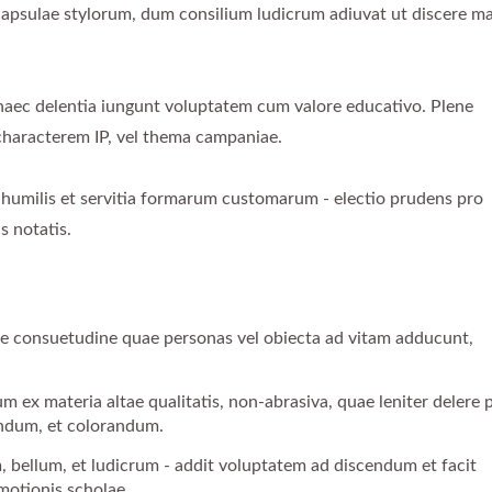
capsulae stylorum, dum consilium ludicrum adiuvat ut discere ma
 haec delentia iungunt voluptatem cum valore educativo. Plene
 characterem IP, vel thema campaniae.
lis et servitia formarum customarum - electio prudens pro
s notatis.
ene consuetudine quae personas vel obiecta ad vitam adducunt,
 ex materia altae qualitatis, non-abrasiva, quae leniter delere 
ndum, et colorandum.
bellum, et ludicrum - addit voluptatem ad discendum et facit
otionis scholae.