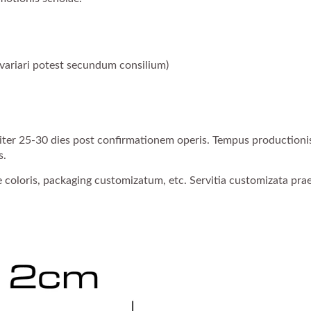
ariari potest secundum consilium)
iter 25-30 dies post confirmationem operis. Tempus production
s.
 coloris, packaging customizatum, etc. Servitia customizata pra
alamus Customizatus
Calamus Manus Pupp