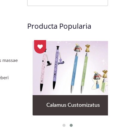
Producta Popularia
is massae
eberi
is
Calamus Customizatus
C