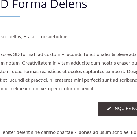
D Forma Delens
asor bellus, Erasor consuetudinis
asores 3D formati ad custom – iucundi, functionales & plene ada
am notam. Creativitatem in vitam adducite cum nostris eraserib
stom, quae formas realisticas et oculos captantes exhibent. Desi
t et iucundi et practici, hi eraseres mini perfecti sunt ad scribe
tidie, delineandum, vel opera colorum pencil.
INQUIRE 
ec leniter delent sine damno chartae - idonea ad usum scholae. E