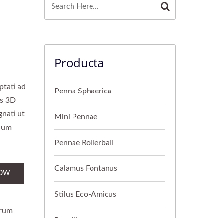
Producta
ptati ad
Penna Sphaerica
us 3D
gnati ut
Mini Pennae
ndum
Pennae Rollerball
Calamus Fontanus
NOW
Stilus Eco-Amicus
orum