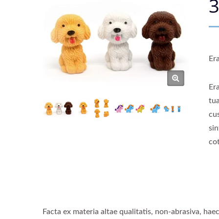
3
Er
Er
tu
cu
sin
co
Facta ex materia altae qualitatis, non-abrasiva, ha