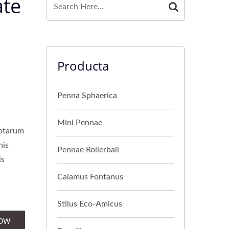
ate
Producta
Penna Sphaerica
Mini Pennae
notarum
nis
Pennae Rollerball
is
Calamus Fontanus
Stilus Eco-Amicus
NOW