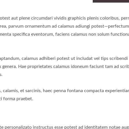
test aut plene circumdari vividis graphicis plenis coloribus, per
terea, parvum ornamentum ad calamus adiungi potest—perfectum
ementa specifica eventorum, faciens calamus non solum function
 aptandum, calamus adhiberi potest ut includat vel tips scribendi
 flex genera. Hae proprietates calamus idoneum faciunt tam ad sc
s.
, calamis, et sarcinis, haec penna fontana compacta experienti
i forma praebet.
personalizato instructus esse potest ad identitatem notae a