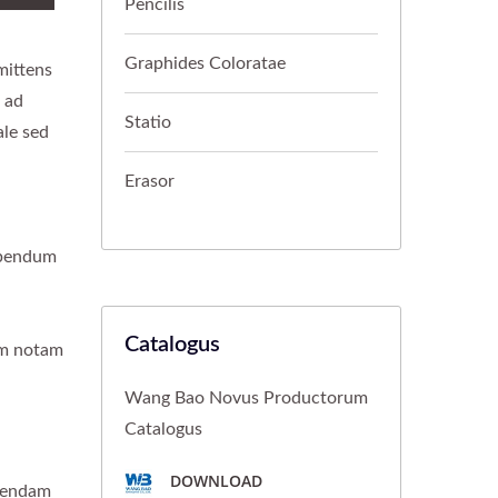
Pencilis
Graphides Coloratae
mittens
 ad
Statio
ale sed
Erasor
ribendum
Catalogus
am notam
Wang Bao Novus Productorum
Catalogus
DOWNLOAD
ugendam