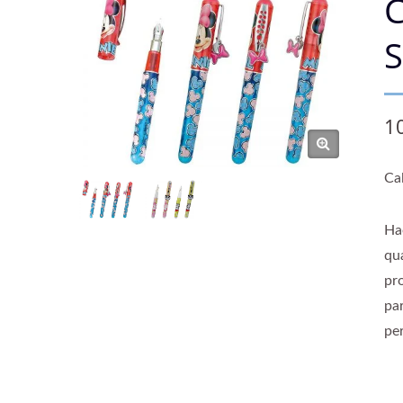
C
S
1
Ca
Ha
qu
pr
pa
pe