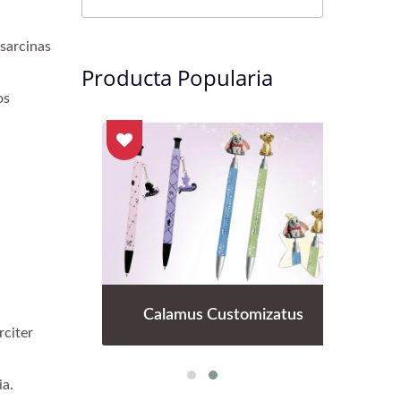
 sarcinas
Producta Popularia
os
is
Calamus Customizatus
C
rciter
ia.