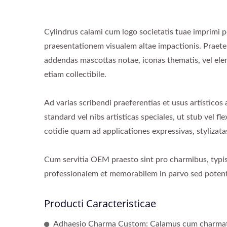
Cylindrus calami cum logo societatis tuae imprimi po
praesentationem visualem altae impactionis. Prae
addendas mascottas notae, iconas thematis, vel el
etiam collectibile.
Ad varias scribendi praeferentias et usus artisticos
standard vel nibs artisticas speciales, ut stub vel
cotidie quam ad applicationes expressivas, stylizata
Cum servitia OEM praesto sint pro charmibus, typis
professionalem et memorabilem in parvo sed potent
Producti Caracteristicae
Adhaesio Charma Custom: Calamus cum charmate 