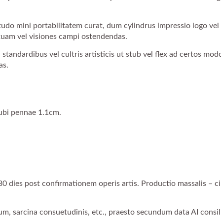
udo mini portabilitatem curat, dum cylindrus impressio logo vel
uam vel visiones campi ostendendas.
i standardibus vel cultris artisticis ut stub vel flex ad certos mod
as.
ubi pennae 1.1cm.
alamus Customizatus
Calamus Manus Pupp
0 dies post confirmationem operis artis. Productio massalis – ci
m, sarcina consuetudinis, etc., praesto secundum data AI consil