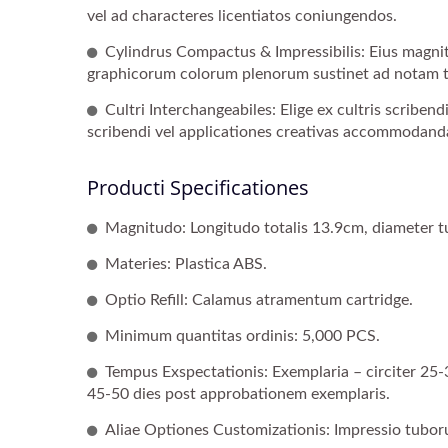
vel ad characteres licentiatos coniungendos.
Cylindrus Compactus & Impressibilis: Eius magnit
graphicorum colorum plenorum sustinet ad notam t
Cultri Interchangeabiles: Elige ex cultris scribend
scribendi vel applicationes creativas accommodand
Producti Specificationes
Magnitudo: Longitudo totalis 13.9cm, diameter t
Materies: Plastica ABS.
Optio Refill: Calamus atramentum cartridge.
Minimum quantitas ordinis: 5,000 PCS.
Calamus Manus Puppis
C
Tempus Exspectationis: Exemplaria – circiter 25-3
45-50 dies post approbationem exemplaris.
Aliae Optiones Customizationis: Impressio tuboru