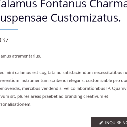
alamus Fontanus Charm
uspensae Customizatus.
037
lamus atramentarius.
ec mini calamus est cogitata ad satisfaciendum necessitatibus 
aerentium instrumentum scribendi elegans, customizable pro do
omovendis, mercibus vendendis, vel collaborationibus IP. Quamv
rvum sit, plures areas praebet ad branding creativum et
rsonalisationem.
INQUIRE 