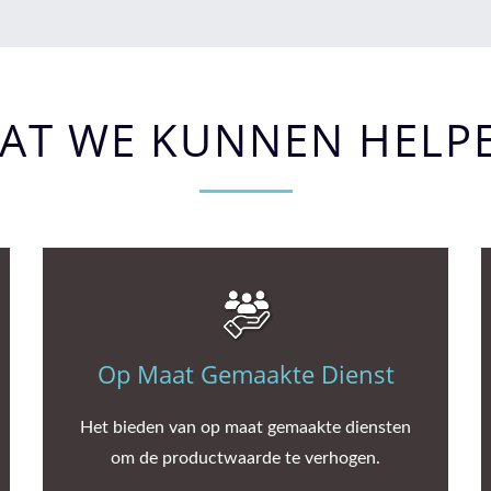
AT WE KUNNEN HELP
Op Maat Gemaakte Dienst
Het bieden van op maat gemaakte diensten
om de productwaarde te verhogen.