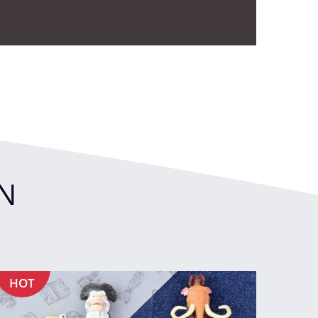
N
HOT