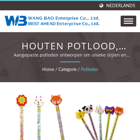
NEDERLANDS
HOUTEN POTLOOD,
NOVITEIT POTLOOD
Aangepaste potloden ontworpen om unieke stijlen en
gepersonaliseerde branding te tonen.
Home
/
Categorie
/
Potloden