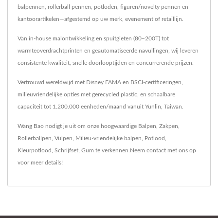
balpennen, rollerball pennen, potloden, figuren/novelty pennen en
kantoorartikelen—afgestemd op uw merk, evenement of retaillijn.
Van in-house malontwikkeling en spuitgieten (80–200T) tot
warmteoverdrachtprinten en geautomatiseerde navullingen, wij leveren
consistente kwaliteit, snelle doorlooptijden en concurrerende prijzen.
Vertrouwd wereldwijd met Disney FAMA en BSCI-certificeringen,
milieuvriendelijke opties met gerecycled plastic, en schaalbare
capaciteit tot 1.200.000 eenheden/maand vanuit Yunlin, Taiwan.
Wang Bao nodigt je uit om onze hoogwaardige
Balpen
,
Zakpen
,
Rollerballpen
,
Vulpen
,
Milieu-vriendelijke balpen
,
Potlood
,
Kleurpotlood
,
Schrijfset
,
Gum
te verkennen.
Neem contact met ons op
voor meer details!