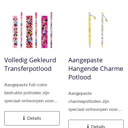
Volledig Gekleurd
Aangepaste
Transferpotlood
Hangende Charme
Potlood
Aangepaste full-color
bedrukte potloden zijn
Aangepaste
speciaal ontworpen voor
charmepotloden zijn
merkpromotie, IP-
speciaal ontworpen voor
productontwikkeling,...
bedrijfs promoties en
Details
merkmarketing....
Details