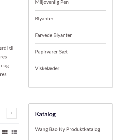
Miljøvenlig Pen
Blyanter
Farvede Blyanter
rdi til
Papirvarer Sæt
ores
n og
Viskelæder
ores
Katalog
Wang Bao Ny Produktkatalog