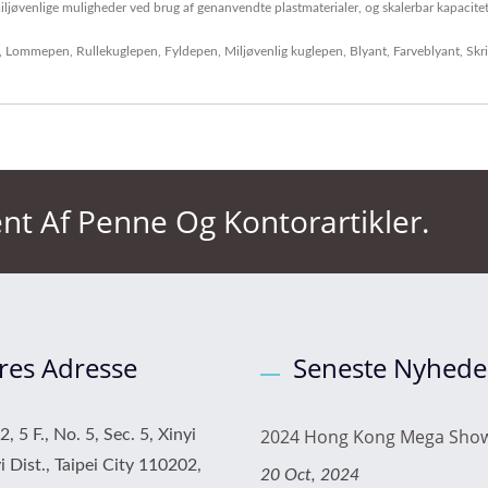
ljøvenlige muligheder ved brug af genanvendte plastmaterialer, og skalerbar kapacite
,
Lommepen
,
Rullekuglepen
,
Fyldepen
,
Miljøvenlig kuglepen
,
Blyant
,
Farveblyant
,
Skri
nt Af Penne Og Kontorartikler.
res Adresse
Seneste Nyhede
2024 Hong Kong Mega Show
, 5 F., No. 5, Sec. 5, Xinyi
i Dist., Taipei City 110202,
20 Oct, 2024