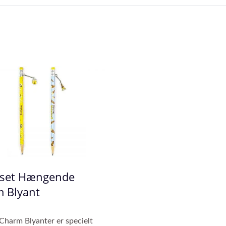
sset Hængende
 Blyant
Tilpasset Kuglepen
Fingerdukke Pen
harm Blyanter er specielt