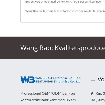
Betroet verden over med Disney FAMA og BSCI certificeringer, mi
Wang Bao inviterer dig til at udforske vores høj kvalitet
Kuglepen
Wang Bao: Kvalitetsproduce
Vo
Professionel OEM/ODM pen- og
Rm. 32
kontorartikelfabrikant med 35 års
Rd., Xiny