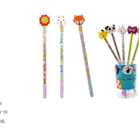
e
 til
ug,