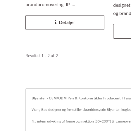
brandpromovering, IP-
designet
produktudvikling,...
og brand
Detaljer
Resultat 1 - 2 af 2
Blyanter - OEM/ODM Pen & Kontorartikler Producent I Ta
Wang Bao designer og fremstiller skræddersyede Blyanter, kuglepenn
Fra intern udvikling af forme og injektion (80–200T) til varmeoverf