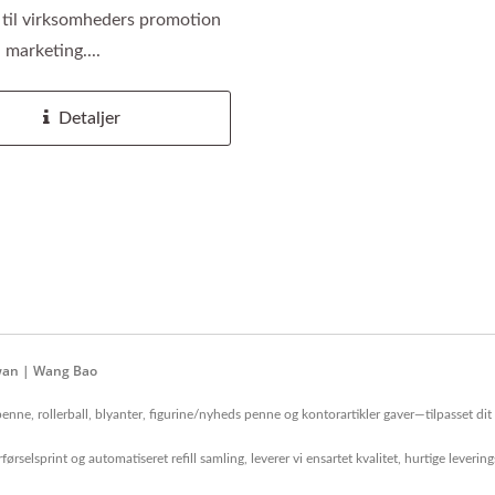
 til virksomheders promotion
 marketing....
Detaljer
iwan | Wang Bao
e, rollerball, blyanter, figurine/nyheds penne og kontorartikler gaver—tilpasset dit br
ørselsprint og automatiseret refill samling, leverer vi ensartet kvalitet, hurtige leveri