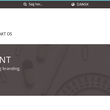
DANSK
AKT OS
ANT
ig branding.