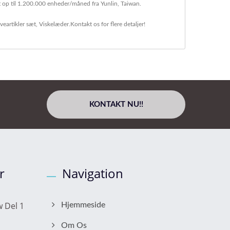
t op til 1.200.000 enheder/måned fra Yunlin, Taiwan.
veartikler sæt
,
Viskelæder
.
Kontakt os
for flere detaljer!
KONTAKT NU!!
r
Navigation
 Del 1
Hjemmeside
Om Os