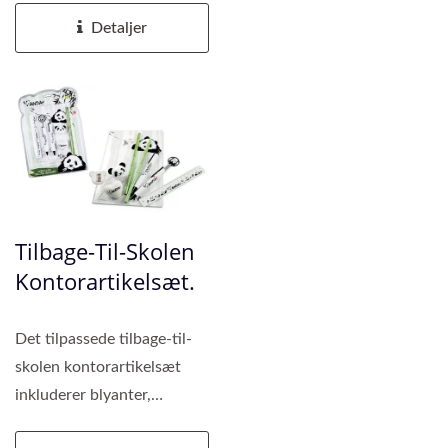
kontorartikelsæt,...
Detaljer
Tilbage-Til-Skolen
Kontorartikelsæt.
Det tilpassede tilbage-til-
skolen kontorartikelsæt
inkluderer blyanter,
kuglepenne, notesbøger,...