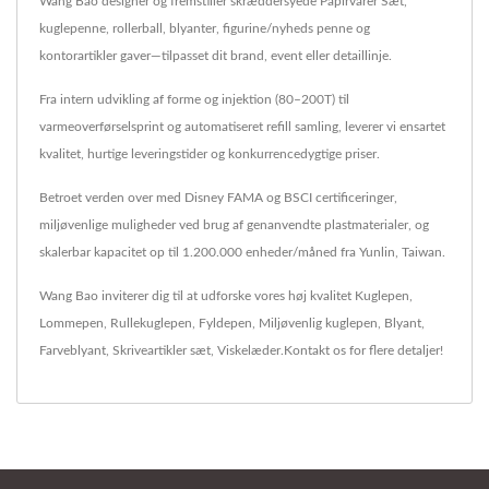
Wang Bao designer og fremstiller skræddersyede Papirvarer Sæt,
kuglepenne, rollerball, blyanter, figurine/nyheds penne og
kontorartikler gaver—tilpasset dit brand, event eller detaillinje.
Fra intern udvikling af forme og injektion (80–200T) til
varmeoverførselsprint og automatiseret refill samling, leverer vi ensartet
kvalitet, hurtige leveringstider og konkurrencedygtige priser.
Betroet verden over med Disney FAMA og BSCI certificeringer,
miljøvenlige muligheder ved brug af genanvendte plastmaterialer, og
skalerbar kapacitet op til 1.200.000 enheder/måned fra Yunlin, Taiwan.
Wang Bao inviterer dig til at udforske vores høj kvalitet
Kuglepen
,
Lommepen
,
Rullekuglepen
,
Fyldepen
,
Miljøvenlig kuglepen
,
Blyant
,
Farveblyant
,
Skriveartikler sæt
,
Viskelæder
.
Kontakt os
for flere detaljer!