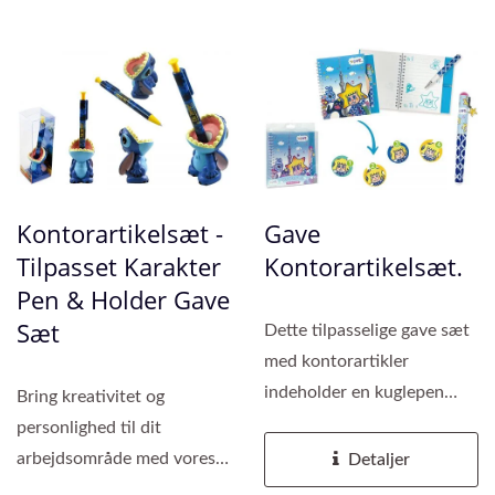
Kontorartikelsæt -
Gave
Tilpasset Karakter
Kontorartikelsæt.
Pen & Holder Gave
Sæt
Dette tilpasselige gave sæt
med kontorartikler
indeholder en kuglepen
Bring kreativitet og
med fuldfarveprint og en
personlighed til dit
notesbog,...
arbejdsområde med vores
Detaljer
tilpasselige