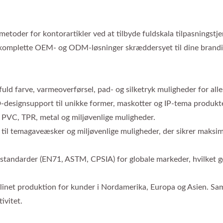
toder for kontorartikler ved at tilbyde fuldskala tilpasningstjen
vi komplette OEM- og ODM-løsninger skræddersyet til dine brand
 fuld farve, varmeoverførsel, pad- og silketryk muligheder for all
-designsupport til unikke former, maskotter og IP-tema produkte
, PVC, TPR, metal og miljøvenlige muligheder.
 til temagaveæsker og miljøvenlige muligheder, der sikrer maksim
sstandarder (EN71, ASTM, CPSIA) for globale markeder, hvilket g
ømlinet produktion for kunder i Nordamerika, Europa og Asien. 
ivitet.