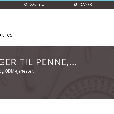
DANSK
AKT OS
ER TIL PENNE,
EGAVER
 og ODM-tjenester.