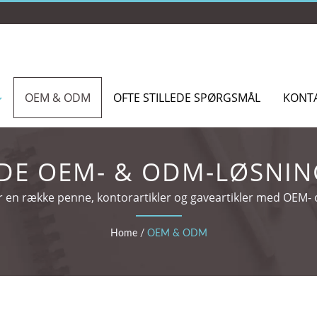
OEM & ODM
OFTE STILLEDE SPØRGSMÅL
KONT
E OEM- & ODM-LØSNING
RARTIKLER OG REKLAM
 en række penne, kontorartikler og gaveartikler med OEM-
Home
/
OEM & ODM