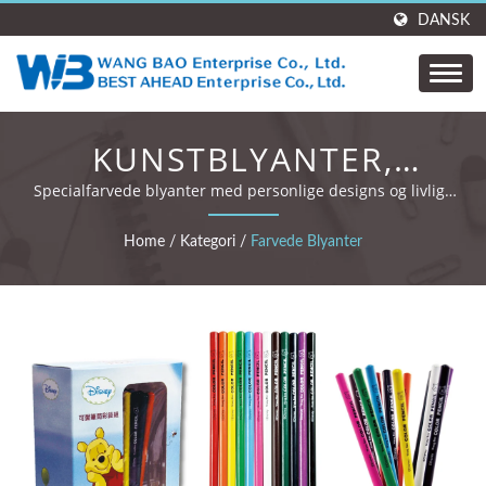
DANSK
KUNSTBLYANTER,
KUNSTBLYANTER,
Specialfarvede blyanter med personlige designs og livlige
trykmuligheder i fuld farve.
TEGNEBLYANTER
Home
/
Kategori
/
Farvede Blyanter