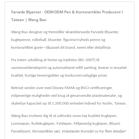
Farvede Blyanter - OEM/ODM Pen & Kontorartikler Producent I
Taiwan | Wang Bao
Wang Bao designer og fremstiller skræddersyede Farvede Blyanter,
kuglepenne, rollerball, blyanter, figurine/nyheds penne og
kontorartikler gaver—tilpasset dit brand, event eller detaillinje.
Fra intern udvikling af forme og injektion (80–200T) til
varmeoverførselsprint og automatiseret refill samling, leverer vi ensartet
kvalitet, hurtige leveringstider og konkurrencedygtige priser.
Betroet verden over med Disney FAMA og BSCI certificeringer,
miljøvenlige muligheder ved brug af genanvendte plastmaterialer, og
skalerbar kapacitet op til 1.200.000 enheder/måned fra Yunlin, Taiwan.
Wang Bao inviterer dig til at udforske vores høj kvalitet
Kuglepen
,
Lommepen
,
Rullekuglepen
,
Fyldepen
,
Miljøvenlig kuglepen
,
Blyant
,
Farveblyant
,
Skriveartikler sæt
,
Viskelæder
.
Kontakt os
for flere detaljer!