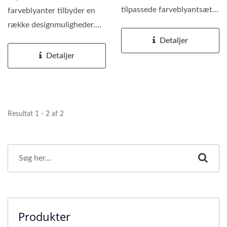
tilpassede farveblyantsæt -
farveblyanter tilbyder en
designet til kreativitet,...
række designmuligheder.
Farven på blyantens...
Detaljer
Detaljer
Resultat 1 - 2 af 2
Produkter