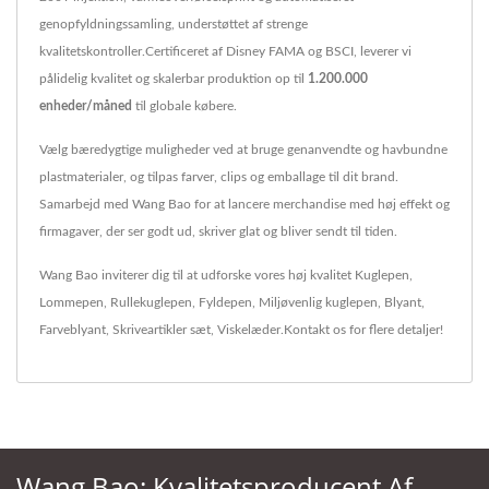
genopfyldningssamling, understøttet af strenge
kvalitetskontroller.Certificeret af Disney FAMA og BSCI, leverer vi
pålidelig kvalitet og skalerbar produktion op til
1.200.000
enheder/måned
til globale købere.
Vælg bæredygtige muligheder ved at bruge genanvendte og havbundne
plastmaterialer, og tilpas farver, clips og emballage til dit brand.
Samarbejd med Wang Bao for at lancere merchandise med høj effekt og
firmagaver, der ser godt ud, skriver glat og bliver sendt til tiden.
Wang Bao inviterer dig til at udforske vores høj kvalitet
Kuglepen
,
Lommepen
,
Rullekuglepen
,
Fyldepen
,
Miljøvenlig kuglepen
,
Blyant
,
Farveblyant
,
Skriveartikler sæt
,
Viskelæder
.
Kontakt os
for flere detaljer!
Wang Bao: Kvalitetsproducent Af