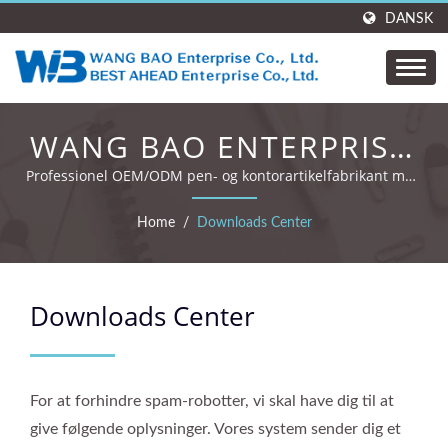
DANSK
WANG BAO ENTERPRISE.
CO., LTD.
Professionel OEM/ODM pen- og kontorartikelfabrikant med
35 års erfaring og globale certificeringer.
Home
/
Downloads Center
Downloads Center
For at forhindre spam-robotter, vi skal have dig til at
give følgende oplysninger. Vores system sender dig et