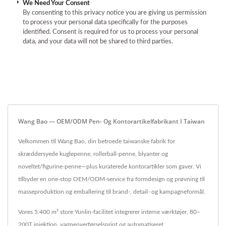
We Need Your Consent
By consenting to this privacy notice you are giving us permission
to process your personal data specifically for the purposes
identified. Consent is required for us to process your personal
data, and your data will not be shared to third parties.
Wang Bao — OEM/ODM Pen- Og Kontorartikelfabrikant I Taiwan
Velkommen til Wang Bao, din betroede taiwanske fabrik for
skræddersyede kuglepenne, rollerball-penne, blyanter og
noveltet/figurine-penne—plus kuraterede kontorartikler som gaver. Vi
tilbyder en one-stop OEM/ODM-service fra formdesign og prøvning til
masseproduktion og emballering til brand-, detail- og kampagneformål.
Vores 5.400 m² store Yunlin-facilitet integrerer interne værktøjer, 80–
200T injektion, varmeoverførselsprint og automatiseret