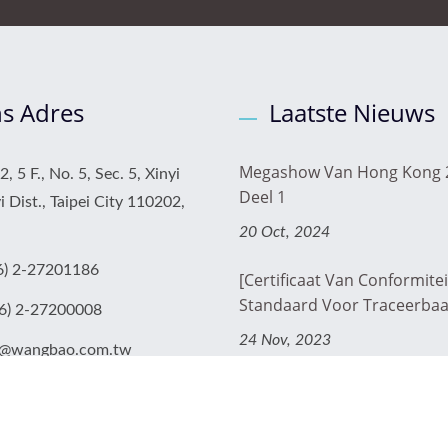
s Adres
Laatste Nieuws
Megashow Van Hong Kong 
, 5 F., No. 5, Sec. 5, Xinyi
Deel 1
i Dist., Taipei City 110202,
20 Oct, 2024
6) 2-27201186
[Certificaat Van Conformitei
Standaard Voor Traceerbaar
6) 2-27200008
24 Nov, 2023
@wangbao.com.tw