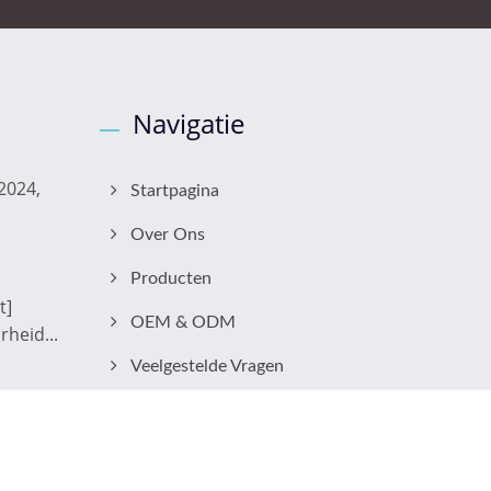
Navigatie
2024,
Startpagina
Over Ons
Producten
t]
OEM & ODM
heid...
Veelgestelde Vragen
Neem Contact Met Ons Op