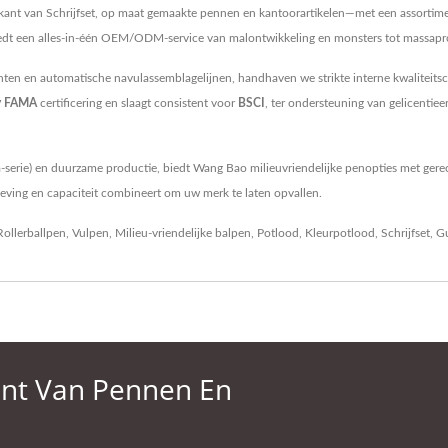
ikant van Schrijfset, op maat gemaakte pennen en kantoorartikelen—met een assortime
edt een alles-in-één OEM/ODM-service van malontwikkeling en monsters tot massapr
en en automatische navulassemblagelijnen, handhaven we strikte interne kwaliteitsc
y FAMA
certificering en slaagt consistent voor
BSCI
, ter ondersteuning van gelicenti
-serie) en duurzame productie, biedt Wang Bao milieuvriendelijke penopties met gere
leving en capaciteit combineert om uw merk te laten opvallen.
Rollerballpen
,
Vulpen
,
Milieu-vriendelijke balpen
,
Potlood
,
Kleurpotlood
,
Schrijfset
,
G
ant Van Pennen En