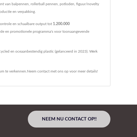
nt van balpennen, rollerball pennen, potloden, figuur/novelty
oductie en verpakking.
ontrole en schaalbare output tot
1.200.000
eerde en promotionele programma's voor toonaangevende
cycled en oceaanbestendig plastic (gelanceerd in 2023). Werk
um
te verkennen.
Neem contact met ons op
voor meer details!
NEEM NU CONTACT OP!!