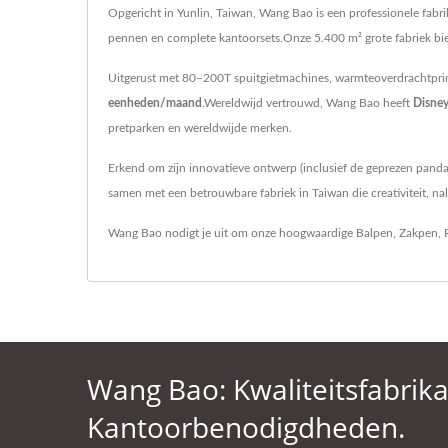
Opgericht in Yunlin, Taiwan, Wang Bao is een professionele fabr
pennen en complete kantoorsets.Onze 5.400 m² grote fabriek bi
Uitgerust met 80–200T spuitgietmachines, warmteoverdrachtprint
eenheden/maand
.Wereldwijd vertrouwd, Wang Bao heeft
Disne
pretparken en wereldwijde merken.
Erkend om zijn innovatieve ontwerp (inclusief de geprezen panda
samen met een betrouwbare fabriek in Taiwan die creativiteit, na
Wang Bao nodigt je uit om onze hoogwaardige
Balpen
,
Zakpen
,
Wang Bao: Kwaliteitsfabrik
Kantoorbenodigdheden.