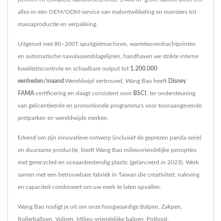
alles-in-één OEM/ODM-service van malontwikkeling en monsters tot
massaproductie en verpakking.
Uitgerust met 80–200T spuitgietmachines, warmteoverdrachtprinten
en automatische navulassemblagelijnen, handhaven we strikte interne
kwaliteitscontrole en schaalbare output tot
1.200.000
eenheden/maand
.Wereldwijd vertrouwd, Wang Bao heeft
Disney
FAMA
certificering en slaagt consistent voor
BSCI
, ter ondersteuning
van gelicentieerde en promotionele programma's voor toonaangevende
pretparken en wereldwijde merken.
Erkend om zijn innovatieve ontwerp (inclusief de geprezen panda-serie)
en duurzame productie, biedt Wang Bao milieuvriendelijke penopties
met gerecycled en oceaanbestendig plastic (gelanceerd in 2023). Werk
samen met een betrouwbare fabriek in Taiwan die creativiteit, naleving
en capaciteit combineert om uw merk te laten opvallen.
Wang Bao nodigt je uit om onze hoogwaardige
Balpen
,
Zakpen
,
Rollerballpen
,
Vulpen
,
Milieu-vriendelijke balpen
,
Potlood
,