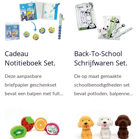
merkmarketing....
Cadeau
Back-To-School
Notitieboek Set.
Schrijfwaren Set.
Deze aanpasbare
De op maat gemaakte
briefpapier geschenkset
schoolbenodigdheden set
bevat een balpen met full-
bevat potloden, balpennen,
color bedrukking en een
notitieboekjes, gummen,...
notitieboek...