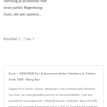
Verhoog je promoties met
onze jumbo Regenboog
Gum, die een speelse
krijtachtige vorm en
levendige...
Resultaat 1 - 7 van 7
Gum — OEM/ODM Pen & Kantoorartikelen Fabrikant In Taiwan
Sinds 1988 - Wang Bao
Opgericht in Yunlin, Taiwan, Wang Bao is een professionele fabrikant
van Gum, op maat gemaakte pennen en kantoorartikelen—met een
assortiment van balpennen, rollerball pennen, potloden, figuur/novelty
pennen en complete kantoorsets.Onze 5.400 m² grote fabriek biedt een