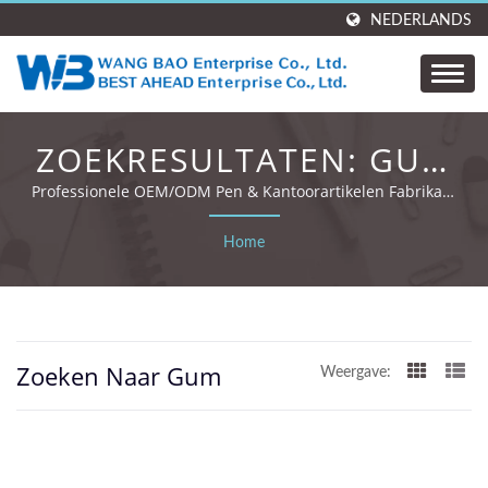
NEDERLANDS
ZOEKRESULTATEN: GUM
| WANG BAO
Professionele OEM/ODM Pen & Kantoorartikelen Fabrikant
met 35 Jaar Ervaring en Wereldwijde Certificeringen.
ENTERPRISE. CO., LTD.
Home
Zoeken Naar Gum
Weergave: