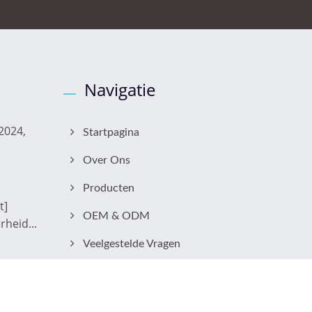
Navigatie
2024,
Startpagina
Over Ons
Producten
t]
OEM & ODM
heid...
Veelgestelde Vragen
Neem Contact Met Ons Op