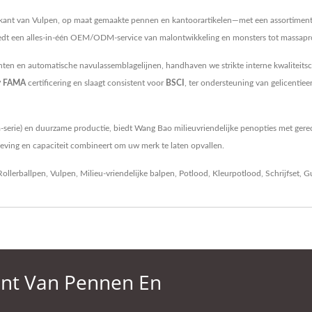
rikant van Vulpen, op maat gemaakte pennen en kantoorartikelen—met een assortiment 
edt een alles-in-één OEM/ODM-service van malontwikkeling en monsters tot massapr
en en automatische navulassemblagelijnen, handhaven we strikte interne kwaliteitsc
y FAMA
certificering en slaagt consistent voor
BSCI
, ter ondersteuning van gelicenti
-serie) en duurzame productie, biedt Wang Bao milieuvriendelijke penopties met gere
leving en capaciteit combineert om uw merk te laten opvallen.
Rollerballpen
,
Vulpen
,
Milieu-vriendelijke balpen
,
Potlood
,
Kleurpotlood
,
Schrijfset
,
G
ant Van Pennen En