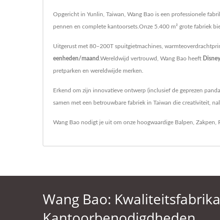
Opgericht in Yunlin, Taiwan, Wang Bao is een professionele fab
pennen en complete kantoorsets.Onze 5.400 m² grote fabriek bi
Uitgerust met 80–200T spuitgietmachines, warmteoverdrachtprint
eenheden/maand
.Wereldwijd vertrouwd, Wang Bao heeft
Disne
pretparken en wereldwijde merken.
Erkend om zijn innovatieve ontwerp (inclusief de geprezen panda
samen met een betrouwbare fabriek in Taiwan die creativiteit, na
Wang Bao nodigt je uit om onze hoogwaardige
Balpen
,
Zakpen
,
Wang Bao: Kwaliteitsfabrik
Kantoorbenodigdheden.