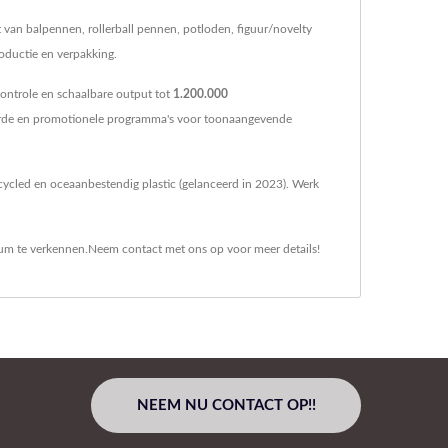
van balpennen, rollerball pennen, potloden, figuur/novelty
oductie en verpakking.
ontrole en schaalbare output tot
1.200.000
eerde en promotionele programma's voor toonaangevende
cycled en oceaanbestendig plastic (gelanceerd in 2023). Werk
um
te verkennen.
Neem contact met ons op
voor meer details!
NEEM NU CONTACT OP!!