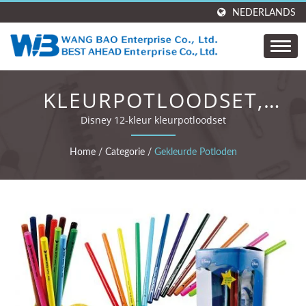
NEDERLANDS
KLEURPOTLOODSET,
TEKENPOTLOODSET
Disney 12-kleur kleurpotloodset
Home
/
Categorie
/
Gekleurde Potloden