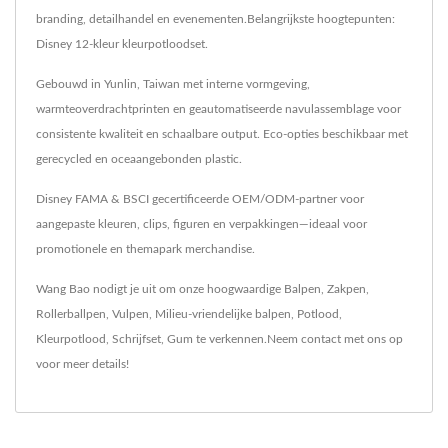
branding, detailhandel en evenementen.Belangrijkste hoogtepunten:
Disney 12-kleur kleurpotloodset.
Gebouwd in Yunlin, Taiwan met interne vormgeving,
warmteoverdrachtprinten en geautomatiseerde navulassemblage voor
consistente kwaliteit en schaalbare output. Eco-opties beschikbaar met
gerecycled en oceaangebonden plastic.
Disney FAMA & BSCI gecertificeerde OEM/ODM-partner voor
aangepaste kleuren, clips, figuren en verpakkingen—ideaal voor
promotionele en themapark merchandise.
Wang Bao nodigt je uit om onze hoogwaardige
Balpen
,
Zakpen
,
Rollerballpen
,
Vulpen
,
Milieu-vriendelijke balpen
,
Potlood
,
Kleurpotlood
,
Schrijfset
,
Gum
te verkennen.
Neem contact met ons op
voor meer details!