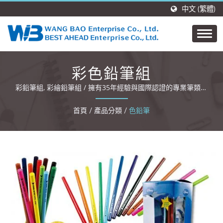
中文 (繁體)
彩色鉛筆組
彩鉛筆組, 彩繪鉛筆組 / 擁有35年經驗與國際認證的專業筆類與
文具OEM/ODM製造商。
首頁
/
產品分類
/
色鉛筆