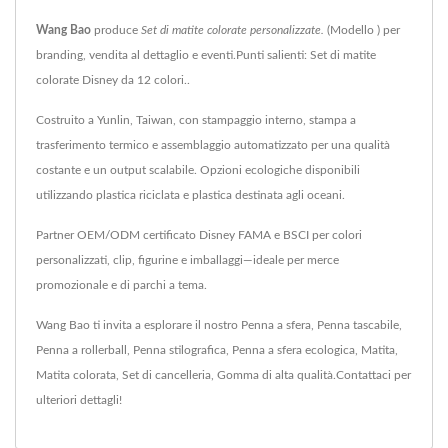
Wang Bao
produce
Set di matite colorate personalizzate.
(Modello ) per
branding, vendita al dettaglio e eventi.Punti salienti: Set di matite
colorate Disney da 12 colori..
Costruito a Yunlin, Taiwan, con stampaggio interno, stampa a
trasferimento termico e assemblaggio automatizzato per una qualità
costante e un output scalabile. Opzioni ecologiche disponibili
utilizzando plastica riciclata e plastica destinata agli oceani.
Partner OEM/ODM certificato Disney FAMA e BSCI per colori
personalizzati, clip, figurine e imballaggi—ideale per merce
promozionale e di parchi a tema.
Wang Bao ti invita a esplorare il nostro
Penna a sfera
,
Penna tascabile
,
Penna a rollerball
,
Penna stilografica
,
Penna a sfera ecologica
,
Matita
,
Matita colorata
,
Set di cancelleria
,
Gomma
di alta qualità.
Contattaci
per
ulteriori dettagli!