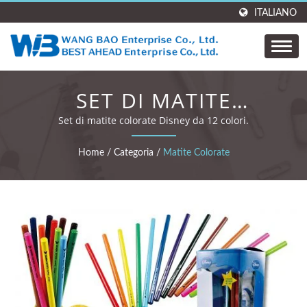
ITALIANO
SET DI MATITE
COLORATE, SET DI
Set di matite colorate Disney da 12 colori.
MATITE DA DISEGNO.
Home
/
Categoria
/
Matite Colorate