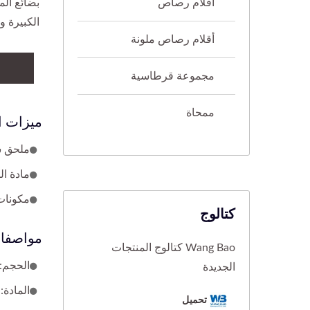
أقلام رصاص
بضائع الم
الكبيرة و
أقلام رصاص ملونة
مجموعة قرطاسية
ممحاة
ميزات ا
ملحق ش
مادة الشخصي
مكونات 
كتالوج
مواصفات
Wang Bao كتالوج المنتجات
الحجم: الطول الك
الجديدة
المادة: ب
تحميل