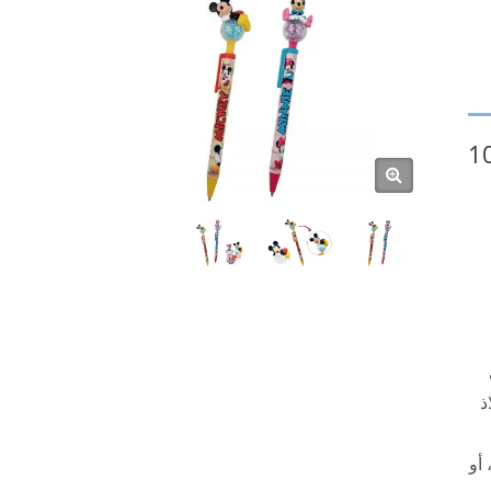
1
 تفي
ذ
أو