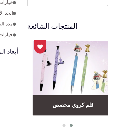
خيارات 
الحد الأدنى
المنتجات الشائعة
مدة التنفيذ: العينة - حوالي 25
خيارات
أبعاد الم
قلم كروي مخصص