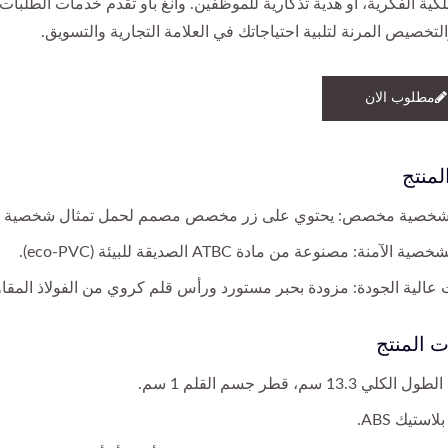
لكية الفكرية، أو هدية تذكارية للموظفين. وانغ باو تقدم خدمات الطلبات
التخصيص المرنة لتلبية احتياجاتك في العلامة التجارية والتسويق.
مطلوب الان
لمنتج
خصية مخصص: يحتوي على زر مخصص مصمم لحمل تمثال شخصية مخص
ة الآمنة: مصنوعة من مادة ATBC الصديقة للبيئة (eco-PVC).
عالية الجودة: مزودة بحبر مستورد ورأس قلم كروي من الفولاذ المقاو
 المنتج
لي 13.3 سم، قطر جسم القلم 1 سم.
لاستيك ABS.