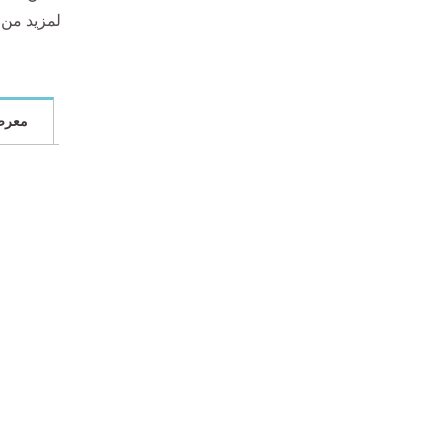
لمزيد من التفاصيل، يرجى ال
معرض