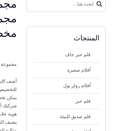
مجمو
مجمو
مخص
المنتجات
قلم حبر جاف
مجموعة ق
أقلام صغيرة
أضف الإب
أقلام رولر بول
للتخصيص 
يمكن تخصي
قلم حبر
شركتك أو
هوية علا
قلم صديق للبيئة
يضيف الت
مثالية لل