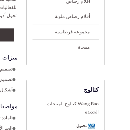
أقلام رصاص
للفعاليات
تحول أدوا
أقلام رصاص ملونة
مجموعة قرطاسية
ممحاة
ميزات ا
تصميم 
تصميم 
كتالوج
أشكال م
Wang Bao كتالوج المنتجات
مواصفات
الجديدة
المادة: ABS، PVC، إلخ
تحميل
الحد الأدنى